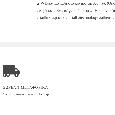
more
📡🔥Εγκατάσταση στο κέντρο της Αθήνας (Θησ
articles
#Θησείο… Ένα τσιγάρο δρόμος… Επόμενη στάσ
#starlink #spacex #install #technology #athens #
ΔΩΡΕΑΝ ΜΕΤΑΦΟΡΙΚΑ
Δωρεάν μεταφορικά εντός
Αττικής