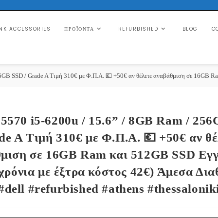
NK ACCESSORIES
REFURBISHED
BLOG
C
ΠΡΟΪΌΝΤΑ
GB SSD / Grade A Τιμή 310€ με Φ.Π.Α. 💶 +50€ αν θέλετε αναβάθμιση σε 16GB Ram 
E5570 i5-6200u / 15.6” / 8GB Ram / 256
de A Τιμή 310€ με Φ.Π.Α. 💶 +50€ αν θέ
μιση σε 16GB Ram και 512GB SSD Εγ
 χρόνια με έξτρα κόστος 42€) Άμεσα Δια
#dell #refurbished #athens #thessalonik