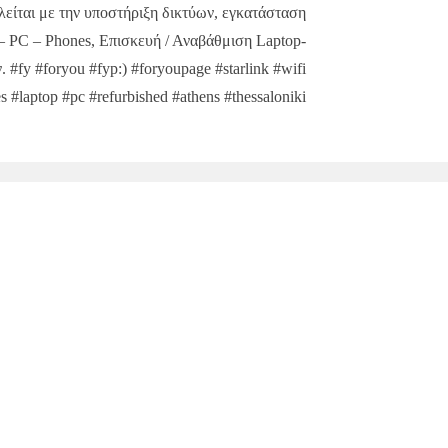
είται με την υποστήριξη δικτύων, εγκατάσταση
p – PC – Phones, Επισκευή / Αναβάθμιση Laptop-
#fy #foryou #fyp:) #foryoupage #starlink #wifi
s #laptop #pc #refurbished #athens #thessaloniki