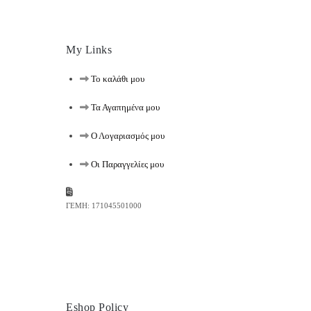
My Links
Το καλάθι μου
Τα Αγαπημένα μου
Ο Λογαριασμός μου
Οι Παραγγελίες μου
ΓΕΜΗ: 171045501000
Eshop Policy