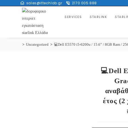
sales@ittechlab.gr
2170 005 888
Skip
to
SERVICES
STARLINK
STARLI
content
>
Uncategorized
>
💻Dell E5570 i5-6200u / 15.6” / 8GB Ram / 256
💻Dell 
Gra
αναβάθ
έτος (2