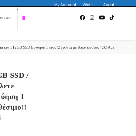
My Account
Wishlist
About
ONTACT
0
και 512GB SSD Εγγύηση 1 έτος (2 χρόνια με έξτρα κόστος 42€) Άμεσα Διαθέσιμο!!
GB SSD /
λετε
γύηση 1
θέσιμο!!
i