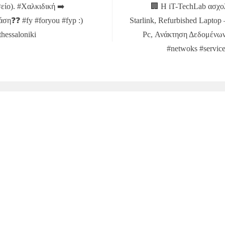
είο). #Χαλκιδική ➡️
🏢 Η iT-TechLab ασχολ
η❓❓ #fy #foryou #fyp :)
Starlink, Refurbished Lapto
thessaloniki
Pc, Ανάκτηση Δεδομένων. 
#netwoks #service