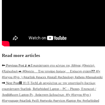
Read more articles
Previous Post
📡🔥Εγκατάσταση στο κέντρο της Αθήνας (Θησείο).
#Χαλκιδική ➡️ #Θησείο… Ένα τσιγάρο δρόμος… Επόμενη στάση❓❓ #fy
#foryou #fyp :) #starlink #spacex #install #technology #athens #thessaloniki
Next Post
🏢 Η iT-TechLab ασχολείται με την υποστήριξη δικτύων,
εγκατάσταση Starlink, Refurbished Laptop – PC – Phones, Επισκευή /
Αναβάθμιση Laptop-Pc, Ανάκτηση Δεδομένων. #fy #foryou #fyp:)
#foryoupage #starlink #wifi #netwoks #services #laptop #pc #refurbished