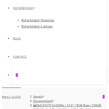
REFURBISHED
Refurbished Desktops
Refurbished Laptops
BLOG
CONTACT
0
Αρχική
>
0
Menu
CLOSE
Uncategorized
>
💻Dell E5570 i5-6200u / 15.6” / 8GB Ram / 256GB