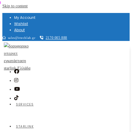
Skip to content
My Account
Wishlist
About
2170 005 888
sales@ittechlab.gr
SERVICES
STARLINK