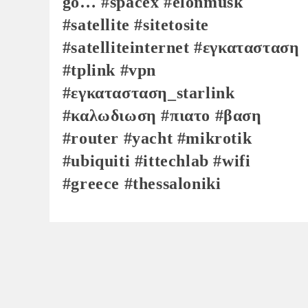
go… #spacex #elonmusk
#satellite #sitetosite
#satelliteinternet #εγκατασταση
#tplink #vpn
#εγκατασταση_starlink
#καλωδιωση #πιατο #βαση
#router #yacht #mikrotik
#ubiquiti #ittechlab #wifi
#greece #thessaloniki