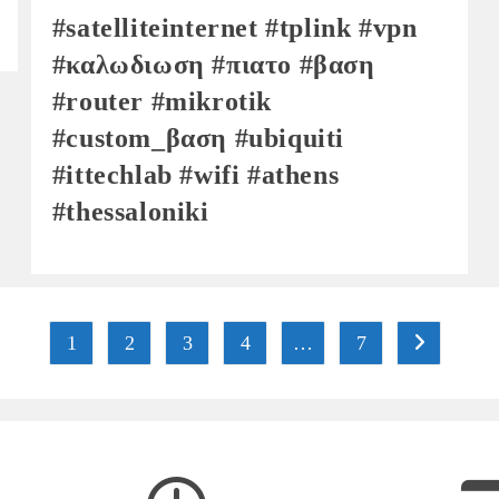
#satelliteinternet #tplink #vpn
#καλωδιωση #πιατο #βαση
#router #mikrotik
#custom_βαση #ubiquiti
#ittechlab #wifi #athens
#thessaloniki
1
2
3
4
…
7