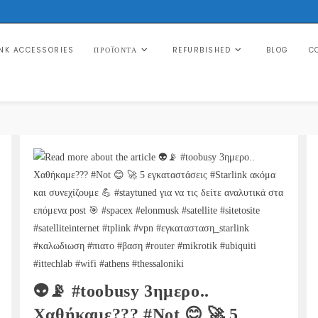
NK ACCESSORIES
REFURBISHED
BLOG
C
ΠΡΟΪΌΝΤΑ
👽📡 #toobusy 3ημερο..
Χαθήκαμε??? #Not 😊 🚀 5