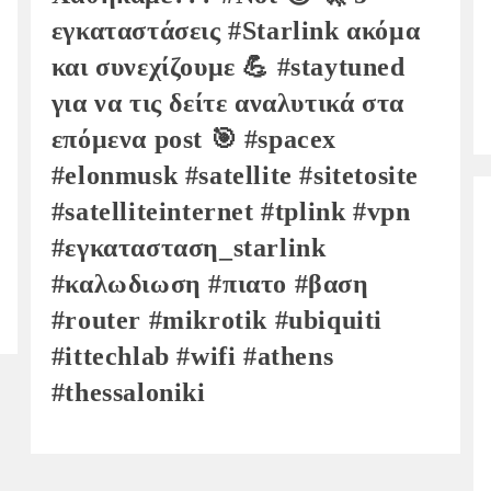
εγκαταστάσεις #Starlink ακόμα
και συνεχίζουμε 💪 #staytuned
για να τις δείτε αναλυτικά στα
επόμενα post 🎯 #spacex
#elonmusk #satellite #sitetosite
#satelliteinternet #tplink #vpn
#εγκατασταση_starlink
#καλωδιωση #πιατο #βαση
#router #mikrotik #ubiquiti
#ittechlab #wifi #athens
#thessaloniki