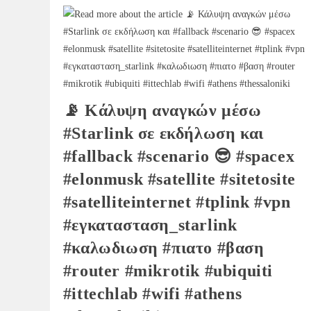
📡 Κάλυψη αναγκών μέσω
#Starlink σε εκδήλωση και
#fallback #scenario 😎 #spacex
#elonmusk #satellite #sitetosite
#satelliteinternet #tplink #vpn
#εγκατασταση_starlink
#καλωδιωση #πιατο #βαση
#router #mikrotik #ubiquiti
#ittechlab #wifi #athens