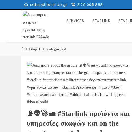
sales@ittechlab.gr
2170 005 888
SERVICES
STARLINK
STARLI
>
Blog
>
Uncategorized
📡👽🚀🛥 #Starlink προϊόντα και
υπηρεσίες σκαφών και on the