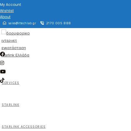
My Account
Wishlist
About
2170 005 888
sales@ittechlab.gr
SERVICES
STARLINK
STARLINK ACCESSORIES