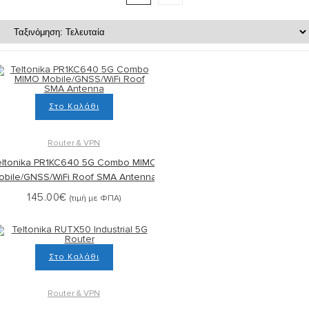
Στο Καλάθι
Router & VPN
eltonika PR1KC640 5G Combo MIMO
obile/GNSS/WiFi Roof SMA Antenna
145.00
€
(τιμή με ΦΠΑ)
Στο Καλάθι
Router & VPN