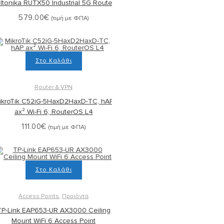
ltonika RUTX50 Industrial 5G Router
579.00
€
(τιμή με ΦΠΑ)
Στο Καλάθι
Router & VPN
ikroTik C52iG-5HaxD2HaxD-TC, hAP
ax² Wi-Fi 6, RouterOS L4
111.00
€
(τιμή με ΦΠΑ)
Στο Καλάθι
Access Points
,
Προϊόντα
TP-Link EAP653-UR AX3000 Ceiling
Mount WiFi 6 Access Point