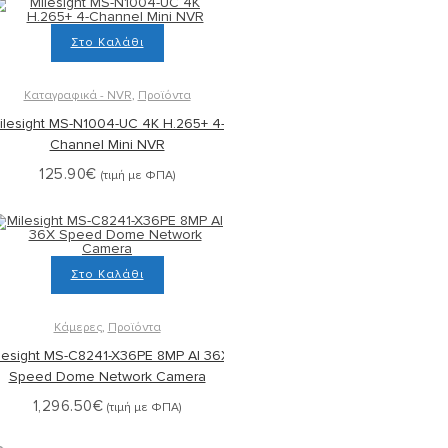
Στο Καλάθι
Καταγραφικά - NVR
,
Προϊόντα
ilesight MS-N1004-UC 4K H.265+ 4-
Channel Mini NVR
125.90
€
(τιμή με ΦΠΑ)
Στο Καλάθι
Κάμερες
,
Προϊόντα
lesight MS-C8241-X36PE 8MP AI 36X
Speed Dome Network Camera
1,296.50
€
(τιμή με ΦΠΑ)