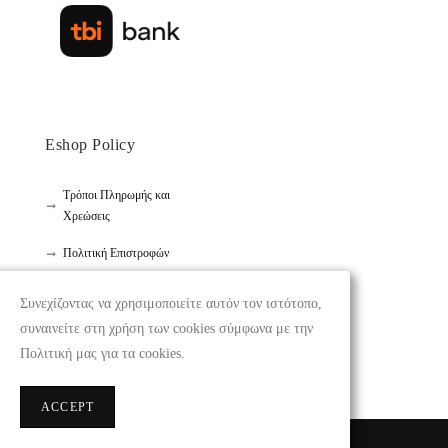
Eshop Policy
Τρόποι Πληρωμής και
Χρεώσεις
Πολιτική Επιστροφών
Προστασία προσωπικών
Συνεχίζοντας να χρησιμοποιείτε αυτόν τον ιστότοπο,
δεδομένων
συναινείτε στη χρήση των cookies σύμφωνα με την
Όροι Χρήσης
Πολιτική μας για τα cookies.
ACCEPT
Κατασκευή Eshop by
toplevelwebsite.com