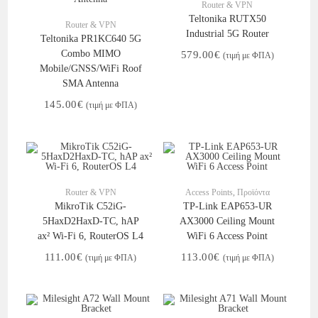
Router & VPN
Στο Καλάθι
Teltonika RUTX50
Router & VPN
Industrial 5G Router
Teltonika PR1KC640 5G
Combo MIMO
579.00
€
(τιμή με ΦΠΑ)
Mobile/GNSS/WiFi Roof
SMA Antenna
145.00
€
(τιμή με ΦΠΑ)
Στο Καλάθι
Στο Καλάθι
Router & VPN
Access Points
,
Προϊόντα
MikroTik C52iG-
TP-Link EAP653-UR
5HaxD2HaxD-TC, hAP
AX3000 Ceiling Mount
ax² Wi-Fi 6, RouterOS L4
WiFi 6 Access Point
111.00
€
113.00
€
(τιμή με ΦΠΑ)
(τιμή με ΦΠΑ)