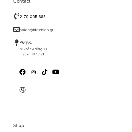
Contact
2170 005 888
sales@ittechlab.gr
Αθήνα
Μικράς Ασίας 33,
Πεύκη ΤΚ 15121
Shop