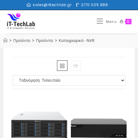
sales@ittechlab.gr
2170 005 888
0
Menu
>
Προϊόντα
>
Προϊόντα
>
Καταγραφικά - NVR