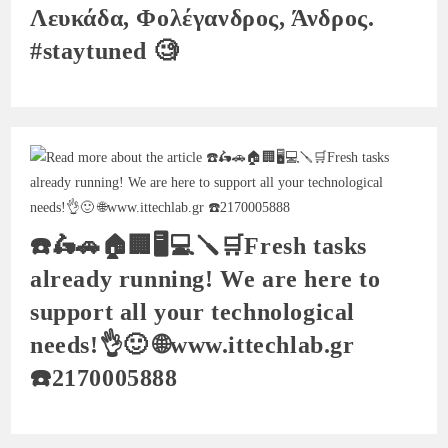
Λευκάδα, Φολέγανδρος, Άνδρος.
#staytuned 🧐
☎️🛵🚗🏠🏢🖥💻🪛🛒Fresh tasks
already running! We are here to
support all your technological
needs!👌🙂 🌐www.ittechlab.gr
☎️2170005888