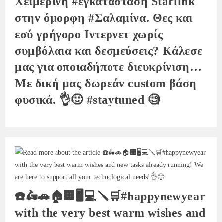
Χειμερινή #εγκατάσταση Starlink
στην όμορφη #Σαλαμίνα. Θες και
εσύ γρήγορο Ιντερνετ χωρίς
συμβόλαια και δεσμεύσεις? Κάλεσε
μας για οποιαδήποτε διευκρίνιση…
Με δική μας δωρεάν custom βάση
φυσικά. 👌🙂 #staytuned 🧐
☎️🛵🚗🏠🏢🖥💻🪛🛒#happynewyear
with the very best warm wishes and