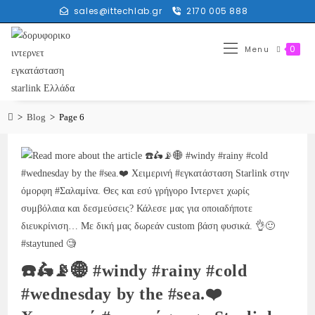
sales@ittechlab.gr
2170 005 888
0
Menu
>
Blog
>
Page 6
☎️🛵📡🌐 #windy #rainy #cold
#wednesday by the #sea.❤️