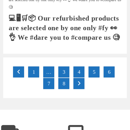
💻🖥🛒📦 Our refurbished products
are selected one by one only #fy 👀
👌 We #dare you to #compare us 🧐
1
…
3
4
5
6
7
8