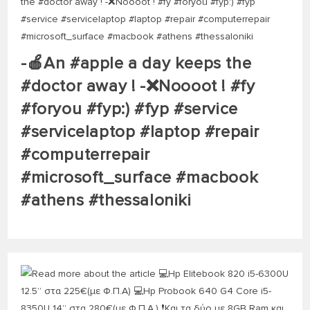
-🍎An #apple a day keeps the
#doctor away ! -❌️Noooot ! #fy
#foryou #fyp:) #fyp #service
#servicelaptop #laptop #repair
#computerrepair
#microsoft_surface #macbook
#athens #thessaloniki