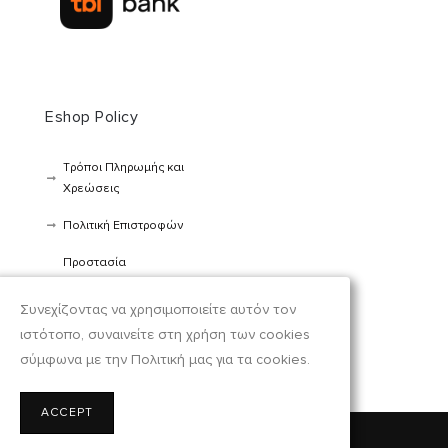
Eshop Policy
Τρόποι Πληρωμής και
Χρεώσεις
Πολιτική Επιστροφών
Προστασία
προσωπικών
δεδομένων
Συνεχίζοντας να χρησιμοποιείτε αυτόν τον
ιστότοπο, συναινείτε στη χρήση των cookies
Όροι Χρήσης
σύμφωνα με την Πολιτική μας για τα cookies.
ACCEPT
Κατασκευή Eshop by
toplevelwebsite.com