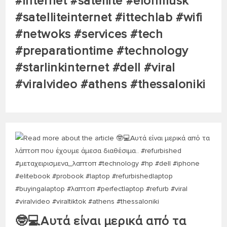
#internet #satellite #elonmusk
#satelliteinternet #ittechlab #wifi
#netwoks #services #tech
#preparationtime #technology
#starlinkinternet #dell #viral
#viralvideo #athens #thessaloniki
🤓💻Αυτά είναι μερικά από τα