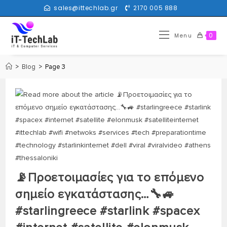
sales@ittechlab.gr
2170 005 888
0
Menu
>
Blog
>
Page 3
📡Προετοιμασίες για το επόμενο
σημείο εγκατάστασης…🔧🚙
#starlingreece #starlink #spacex