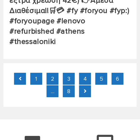
έξτρα χρέωση 42€) 👉Άμεσα
Διαθέσιμα!!🛒💳 #fy #foryou #fyp:)
#foryoupage #lenovo
#refurbished #athens
#thessaloniki
1
2
3
4
5
6
…
8