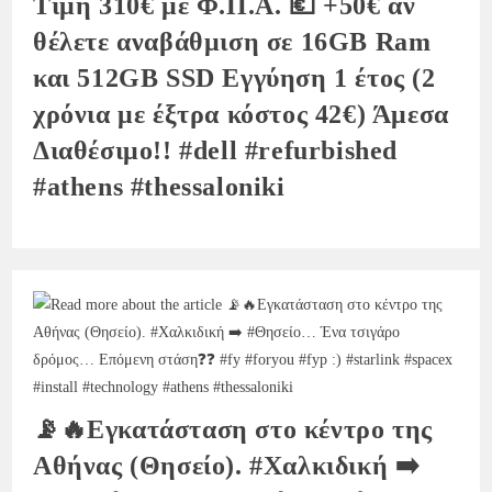
Τιμή 310€ με Φ.Π.Α. 💶 +50€ αν
θέλετε αναβάθμιση σε 16GB Ram
και 512GB SSD Εγγύηση 1 έτος (2
χρόνια με έξτρα κόστος 42€) Άμεσα
Διαθέσιμο!! #dell #refurbished
#athens #thessaloniki
📡🔥Εγκατάσταση στο κέντρο της
Αθήνας (Θησείο). #Χαλκιδική ➡️