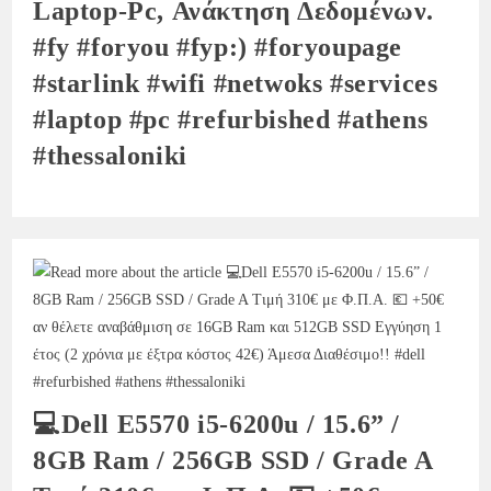
Laptop-Pc, Ανάκτηση Δεδομένων.
#fy #foryou #fyp:) #foryoupage
#starlink #wifi #netwoks #services
#laptop #pc #refurbished #athens
#thessaloniki
💻Dell E5570 i5-6200u / 15.6” /
8GB Ram / 256GB SSD / Grade A