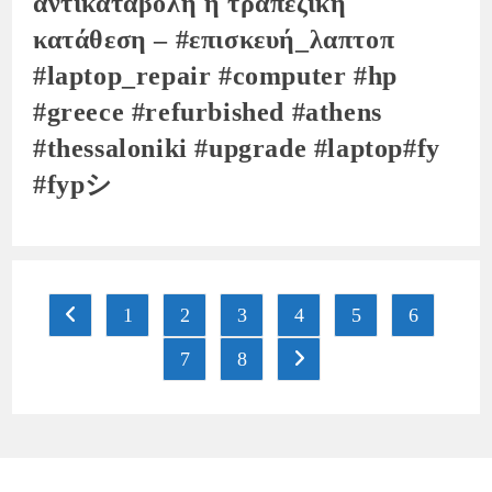
αντικαταβολή ή τραπεζική
κατάθεση – #επισκευή_λαπτοπ
#laptop_repair #computer #hp
#greece #refurbished #athens
#thessaloniki #upgrade #laptop#fy
#fypシ
1
2
3
4
5
6
7
8