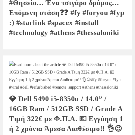
#Θησείο… Ένα τσιγάρο δρόμος…
Επόμενη στάση❓❓ #fy #foryou #fyp
:) #starlink #spacex #install
#technology #athens #thessaloniki
💎 Dell 5490 i5-8350u / 14.0” /
16GB Ram / 512GB SSD / Grade A
Τιμή 322€ με Φ.Π.Α. 💶 Εγγύηση 1
ή 2 χρόνια Άμεσα Διαθέσιμο!! 👌😉