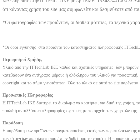
193487401000
& ΑΦ
Καλωσορίσατε στην iT-T
echLab IKE με Αρ.ΓΕΜΗ:
ότι κάνοντας χρήση του site μας συμφωνείτε και δεσμεύεστε από το
*Οι φωτογραφίες των προϊόντων, οι διαθεσιμότητες, τα τεχνικά χαρ
*Οι όροι εγγύησης στα προϊόντα του καταστήματος πληροφορικής
ITTechL
Περιορισμοί Χρήσης
Υλικό από την
ITTechLab IKE
καθώς και σχετικές υπηρεσίες, δεν μπορούν 
κατεβάσουν ένα αντίγραφο μέρους ή ολόκληρου του υλικού για προσωπική, 
copyright και το σήμα γνησιότητας. Όλο το υλικό σε αυτό το site παρέχετα
Προσωπικές Πληροφορίες
Η
ITTechLab IKE
διατηρεί το δικαίωμα να κρατήσει, για δική της χρήση, τ
πουλά ή ανταλλάσσει πληροφορίες σχετικές με το αρχείο των χρηστών της.
Παράδοση
Η παράδοση των προϊόντων πραγματοποιείται, εκτός των περιπτώσεων της 
των στοιχείων παραλήπτη που έχουν δοθεί από το χρήστη. Η παράδοση γίνε