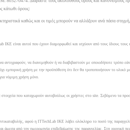
Μ: 803270474
. Διαβάστε τους ακόλουθους όρους και κανονισμούς πρ
υς κάτωθι όρους:
ακτηριστικά καθώς και οι τιμές μπορούν να αλλάξουν ανά πάσα στιγμή
ab IKE
είναι αυτοί που έχουν διαμορφωθεί και ισχύουν από τους ίδιους τους
να αντιγραφούν, να διανεμηθούν ή να διαβιβαστούν με οποιοδήποτε τρόπο εάν
όχι εμπορική χρήση με την προϋπόθεση ότι δεν θα τροποποιήσουν το υλικό με
ι για νόμιμη χρήση μόνο.
α στοιχεία που καταχωρούν αυτοβούλως οι χρήστες στο sit
e
. Σεβόμενο τα προσ
αντικαταβολής, αφού η
ITTechLab IKE
λάβει ολόκληρο το ποσό της παραγγελί
ται άμεσα από την ημερομηνία επιβεβαίωσης της παραγγελίας. Στη χρονική π