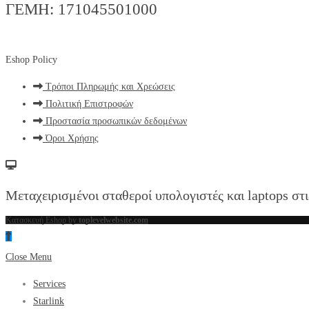
ΓΕΜΗ: 171045501000
Eshop Policy
Τρόποι Πληρωμής και Χρεώσεις
Πολιτική Επιστροφών
Προστασία προσωπικών δεδομένων
Όροι Χρήσης
Μεταχειρισμένοι σταθεροί υπολογιστές και laptops στι
Κατασκευή Eshop by
toplevelwebsite.com
Close Menu
Services
Starlink