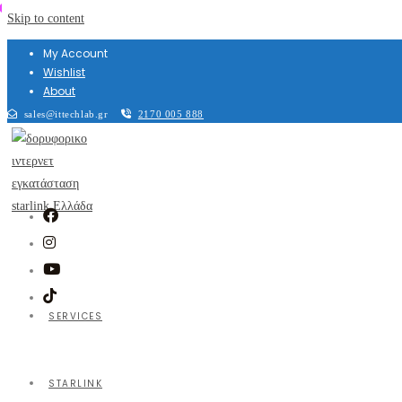
Skip to content
My Account
Wishlist
About
sales@ittechlab.gr
2170 005 888
SERVICES
STARLINK