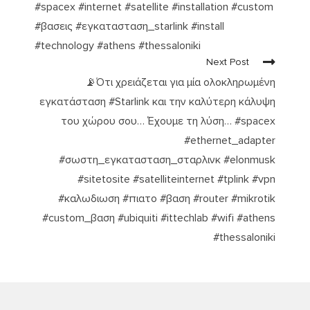
#spacex #internet #satellite #installation #custom
#βασεις #εγκατασταση_starlink #install
#technology #athens #thessaloniki
Next Post
📡Ότι χρειάζεται για μία ολοκληρωμένη
εγκατάσταση #Starlink και την καλύτερη κάλυψη
του χώρου σου… Έχουμε τη λύση… #spacex
#ethernet_adapter
#σωστη_εγκατασταση_σταρλινκ #elonmusk
#sitetosite #satelliteinternet #tplink #vpn
#καλωδιωση #πιατο #βαση #router #mikrotik
#custom_βαση #ubiquiti #ittechlab #wifi #athens
#thessaloniki