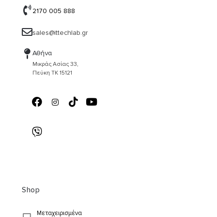
2170 005 888
sales@ittechlab.gr
Αθήνα
Μικράς Ασίας 33,
Πεύκη ΤΚ 15121
Shop
Μεταχειρισμένα