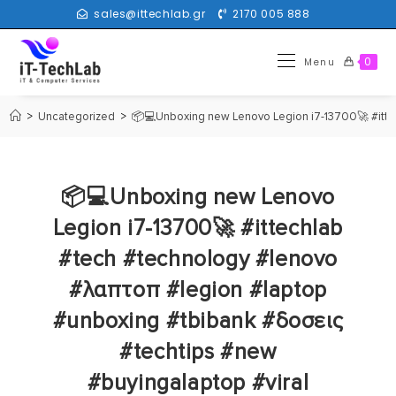
sales@ittechlab.gr
2170 005 888
0
Menu
>
Uncategorized
>
📦💻Unboxing new Lenovo Legion i7-13700🚀 #ittec
📦💻Unboxing new Lenovo
Legion i7-13700🚀 #ittechlab
#tech #technology #lenovo
#λαπτοπ #legion #laptop
#unboxing #tbibank #δοσεις
#techtips #new
#buyingalaptop #viral