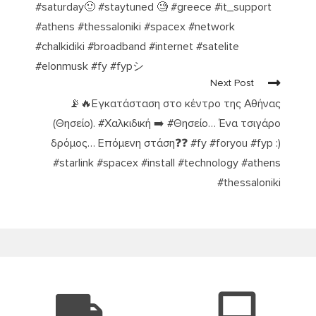
#saturday🙂 #staytuned 🧐 #greece #it_support
#athens #thessaloniki #spacex #network
#chalkidiki #broadband #internet #satelite
#elonmusk #fy #fypシ
Next Post
📡🔥Εγκατάσταση στο κέντρο της Αθήνας
(Θησείο). #Χαλκιδική ➡️ #Θησείο… Ένα τσιγάρο
δρόμος… Επόμενη στάση❓❓ #fy #foryou #fyp :)
#starlink #spacex #install #technology #athens
#thessaloniki