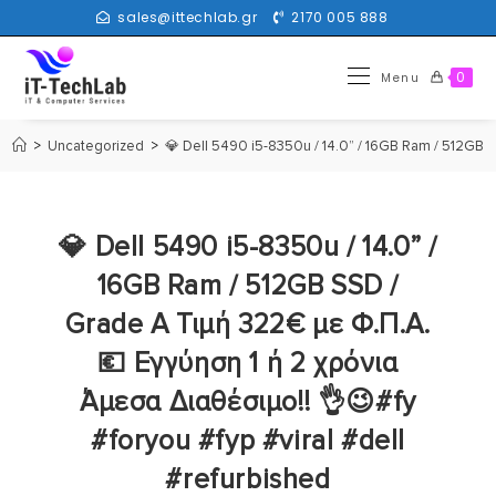
sales@ittechlab.gr
2170 005 888
0
Menu
>
Uncategorized
>
💎 Dell 5490 i5-8350u / 14.0” / 16GB Ram / 512GB 
💎 Dell 5490 i5-8350u / 14.0” /
16GB Ram / 512GB SSD /
Grade A Τιμή 322€ με Φ.Π.Α.
💶 Εγγύηση 1 ή 2 χρόνια
Άμεσα Διαθέσιμο!! 👌😉#fy
#foryou #fyp #viral #dell
#refurbished