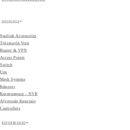
ΠΡΟΪΌΝΤΑ
Starlink Accessories
Τηλεφωνία Voip
Router & VPN
Access Points
Switch
Ups
Mesh Systems
Κάμερες
Καταγραφικά – NVR
Αξεσουάρ Καμερών
Controllers
REFURBISHED