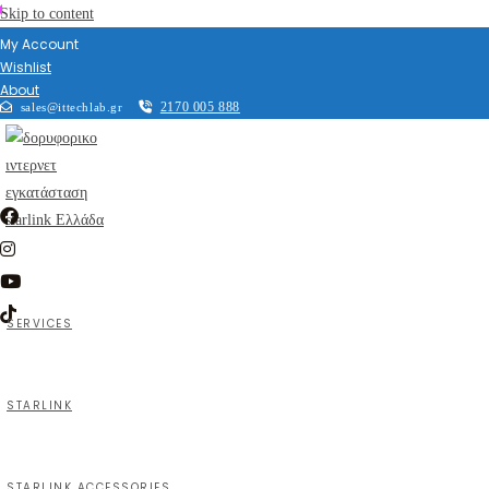
Skip to content
My Account
Wishlist
About
2170 005 888
sales@ittechlab.gr
SERVICES
STARLINK
STARLINK ACCESSORIES