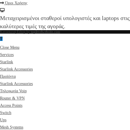
Όροι Χρήσης
Μεταχειρισμένοι σταθεροί υπολογιστές και laptops στις
καλύτερες τιμές της αγοράς.
Κατασκευή Eshop by
toplevelwebsite.com
Close Menu
Services
Starlink
Starlink Accessories
Προϊόντα
Starlink Accessories
Τηλεφωνία Voip
Router & VPN
Access Points
Switch
Ups
Mesh Systems