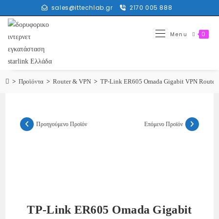
sales@ittechlab.gr
2170 005 888
0
Menu
>
Προϊόντα
>
Router & VPN
>
TP-Link ER605 Omada Gigabit VPN Router
Προηγούμενο Προϊόν
Επόμενο Προϊόν
TP-Link ER605 Omada Gigabit