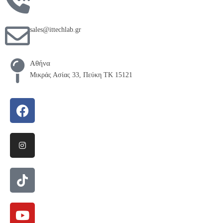
sales@ittechlab.gr
Αθήνα
Μικράς Ασίας 33, Πεύκη ΤΚ 15121