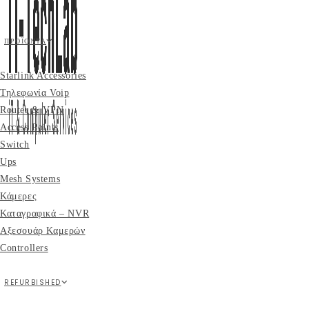
ΠΡΟΪΌΝΤΑ
Starlink Accessories
Τηλεφωνία Voip
Router & VPN
Access Points
Switch
Ups
Mesh Systems
Κάμερες
Καταγραφικά – NVR
Αξεσουάρ Καμερών
Controllers
REFURBISHED