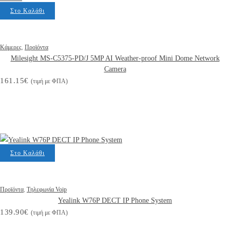
Στο Καλάθι
Κάμερες
,
Προϊόντα
Milesight MS-C5375-PD/J 5MP AI Weather-proof Mini Dome Network
Camera
161.15
€
(τιμή με ΦΠΑ)
Στο Καλάθι
Προϊόντα
,
Τηλεφωνία Voip
Yealink W76P DECT IP Phone System
139.90
€
(τιμή με ΦΠΑ)