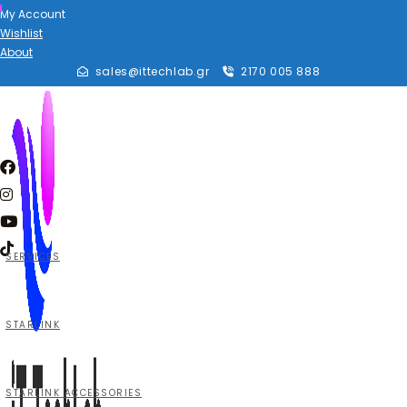
My Account
Wishlist
About
sales@ittechlab.gr
2170 005 888
SERVICES
STARLINK
STARLINK ACCESSORIES