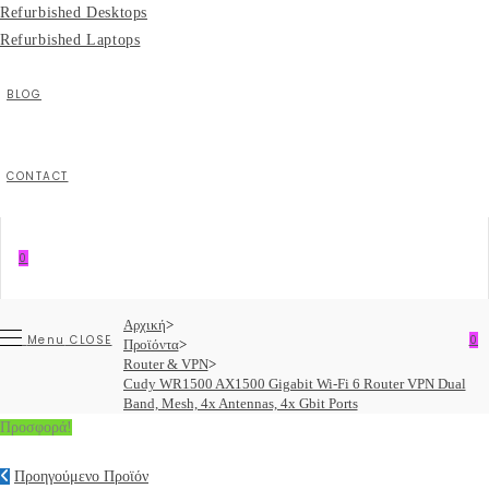
Refurbished Desktops
Refurbished Laptops
BLOG
CONTACT
0
Αρχική
>
Menu
CLOSE
0
Προϊόντα
>
Router & VPN
>
Cudy WR1500 AX1500 Gigabit Wi-Fi 6 Router VPN Dual
Band, Mesh, 4x Antennas, 4x Gbit Ports
Προσφορά!
Προηγούμενο Προϊόν