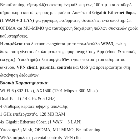
Beamforming, εξασφαλίζει εκτεταμένη κάλυψη έως 100 τ.μ. και σταθερό
σήμα ακόμα και σε χώρους με εμπόδια. Διαθέτει
4 Gigabit Ethernet θύρες
(1 WAN + 3 LAN)
για γρήγορες ενσύρματες συνδέσεις, ενώ υποστηρίζει
OFDMA και MU-MIMO για ταυτόχρονη διαχείριση πολλών συσκευών χωρίς
καθυστερήσεις.
Η
ασφάλεια
του δικτύου ενισχύεται με το πρωτόκολλο
WPA3
, ενώ η
διαχείριση γίνεται εύκολα μέσω της εφαρμογής Cudy App (cloud & τοπικός
έλεγχος). Υποστηρίζει λειτουργία
Mesh
για επέκταση του ασύρματου
δικτύου,
VPN client
,
parental controls
και
QoS
για προτεραιότητα στη
διακίνηση δεδομένων.
Βασικά Χαρακτηριστικά:
Wi-Fi 6 (802.11ax), AX1500 (1201 Mbps + 300 Mbps)
Dual Band (2.4 GHz & 5 GHz)
4 σταθερές κεραίες υψηλής απολαβής
1 GHz επεξεργαστής, 128 MB RAM
4x Gigabit Ethernet θύρες (1 WAN + 3 LAN)
Υποστήριξη Mesh, OFDMA, MU-MIMO, Beamforming
WPA3 ασφάλεια, parental controls, VPN client