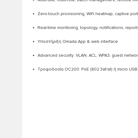
Zero-touch provisioning, WiFi heatmap, captive por
Real-time monitoring, topology, notifications, report
Υποστήριξη Omada App & web interface
Advanced security: VLAN, ACL, WPA3, guest netwo
Τροφοδοσία OC200: PoE (802.3af/at) ή micro USB, 