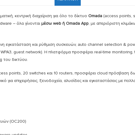
ατική, κεντρική διαχείριση για όλο το δίκτυο
Omada
(access points, 
rdware – όλα γίνονται
μέσω web ή Omada App
, με απεριόριστη κλιμά
η εγκατάσταση και ρύθμιση συσκευών, auto channel selection & powe
, WPA3, guest network). Η πλατφόρμα προσφέρει real-time monitoring,
g του δικτύου.
ss points, 20 switches και 10 routers, προσφέρει cloud πρόσβαση δ
ικό για επιχειρήσεις, ξενοδοχεία, αλυσίδες και εγκαταστάσεις με πολλ
κευών (OC200)
irmware updates