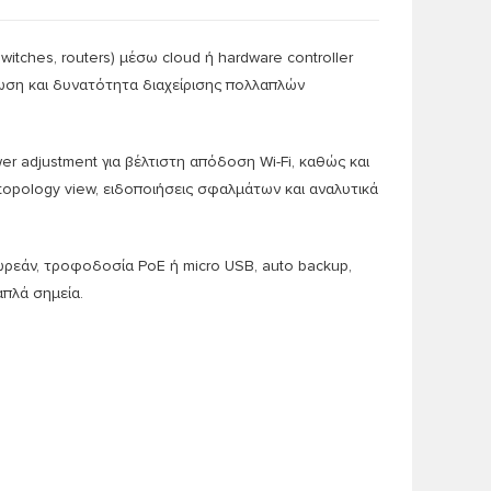
switches, routers) μέσω cloud ή hardware controller
κωση και δυνατότητα διαχείρισης πολλαπλών
r adjustment για βέλτιστη απόδοση Wi-Fi, καθώς και
 topology view, ειδοποιήσεις σφαλμάτων και αναλυτικά
ωρεάν, τροφοδοσία PoE ή micro USB, auto backup,
απλά σημεία.