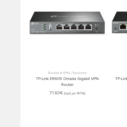
Στο Καλάθι
Router & VPN
,
Προϊόντα
TP-Link ER605 Omada Gigabit VPN
TP-Lin
Router
71.60
€
(τιμή με ΦΠΑ)