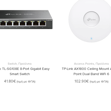
Στο Καλάθι
Στο Καλάθι
Switch
,
Προϊόντα
Access Points
,
Προϊόντα
k TL-SG108E 8-Port Gigabit Easy
TP-Link AX1800 Ceiling Mount
Smart Switch
Point Dual Band WiFi 6
41.80
€
102.90
€
(τιμή με ΦΠΑ)
(τιμή με ΦΠΑ)