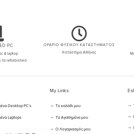
ΩΡΑΡΙΟ ΦΥΣΙΚΟΥ ΚΑΤΑΣΤΗΜΑΤΟΣ
ED PC
Κατάστημα Αθήνας
c & laptop
Μέ
 τα refurbished
My Links
Es
μένα Desktop PC’s
Το καλάθι μου
μένα Laptops
Τα Αγαπημένα μου
Ο Λογαριασμός μου