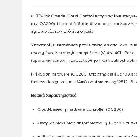
Ο
TP-Link Omada Cloud Controller
προσφέρει επαγγελμ
(π.χ. OC200). Η cloud έκδοση δεν απαιτεί επιπλέον ha
εγκαταστάσεων από ένα σημείο
.
Υποστηρίζει
zero-touch provisioning
για απομακρυσμέν
προηγμένες λειτουργίες ασφαλείας (VLAN, ACL, Portal
reports για εύκολη παρακολούθηση και troubleshootin
Η έκδοση hardware (OC200) υποστηρίζει έως 100 acce
fanless design και μεταλλικό σασί για αντοχή
2
5
12
.
Ιδαν
Βασικά Χαρακτηριστικά:
Cloud-based ή hardware controller (OC200)
Κεντρική διαχείριση απεριόριστων ή έως 100 συσ
Multi-site, multi-role, batch management, remote f