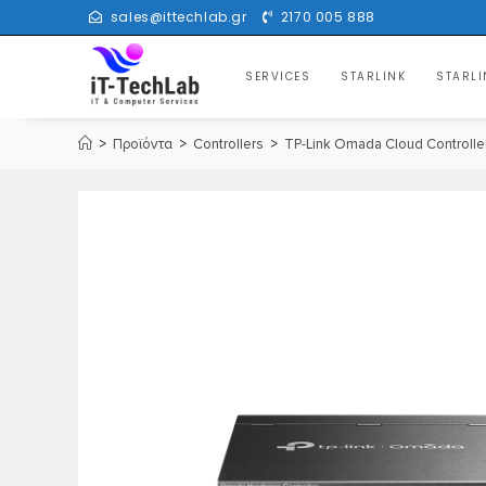
sales@ittechlab.gr
2170 005 888
SERVICES
STARLINK
STARLI
>
Προϊόντα
>
Controllers
>
TP-Link Omada Cloud Controll