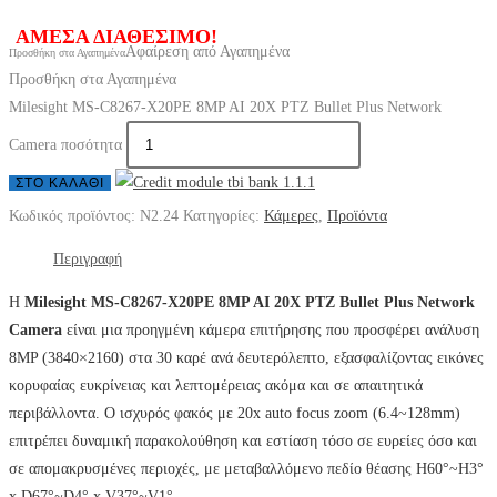
ΑΜΕΣΑ ΔΙΑΘΕΣΙΜΟ!
Αφαίρεση από Αγαπημένα
Προσθήκη στα Αγαπημένα
Προσθήκη στα Αγαπημένα
Milesight MS-C8267-X20PE 8MP AI 20X PTZ Bullet Plus Network
Camera ποσότητα
ΣΤΟ ΚΑΛΆΘΙ
Κωδικός προϊόντος:
N2.24
Κατηγορίες:
Κάμερες
,
Προϊόντα
Περιγραφή
Η
Milesight MS-C8267-X20PE 8MP AI 20X PTZ Bullet Plus Network
Camera
είναι μια προηγμένη κάμερα επιτήρησης που προσφέρει ανάλυση
8MP (3840×2160) στα 30 καρέ ανά δευτερόλεπτο, εξασφαλίζοντας εικόνες
κορυφαίας ευκρίνειας και λεπτομέρειας ακόμα και σε απαιτητικά
περιβάλλοντα. Ο ισχυρός φακός με 20x auto focus zoom (6.4~128mm)
επιτρέπει δυναμική παρακολούθηση και εστίαση τόσο σε ευρείες όσο και
σε απομακρυσμένες περιοχές, με μεταβαλλόμενο πεδίο θέασης H60°~H3°
x D67°~D4° x V37°~V1°.