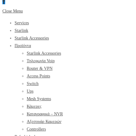
Close Menu
Services
Starlink
Starlink Accessories
Προϊόντα
Starlink Accessories
Τηλεφωνία Voip
Router & VPN
Access Points
Switch
Ups
Mesh Systems
Κάμερες
Καταγραφικά – NVR
Αξεσουάρ Καμερών
Controllers