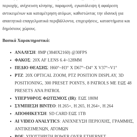
περιοχής, ανίχνευση κίνησης, παραμονή, εγκατάλειψη ή αφαίρεση
αντικειμένων και καταμέτρηση ατόμων, καθιστώντας την ιδανική για
απαιτητικά επαγγελματικά περιβάλλοντα, επιχειρήσεις, καταστήματα και
δημόσιους χώρους.
Βασικά Χαρακτηριστικά:
ΑΝΑΛΥΣΗ
: 8MP (3840X2160) @30FPS
ΦΑΚΟΣ
: 20X AF LENS 6.4~128MM
ΠΕΔΙΟ ΘΕΑΣΗΣ
: H60°~H3° X D67°~D4° X V37°~V1°
PTZ
: 20X OPTICAL ZOOM, PTZ POSITION DISPLAY, 3D
POSITIONING, 300 PRESET POINTS, 8 PATROLS ΜΕ ΕΩΣ 48
PRESETS ΑΝΑ PATROL
ΥΠΕΡΥΘΡΟΣ ΦΩΤΙΣΜΟΣ (IR)
: ΕΩΣ 180M
ΣΥΜΠΙΕΣΗ ΒΙΝΤΕΟ
: H.265+, H.265, H.264+, H.264
ΑΠΟΘΗΚΕΥΣΗ
: SD CARD ΕΩΣ 1TB
AI VIDEO ANALYTICS
: ΑΝΙΧΝΕΥΣΗ ΠΕΡΙΟΧΗΣ, ΓΡΑΜΜΗΣ,
ΑΝΤΙΚΕΙΜΕΝΩΝ, ΑΤΟΜΩΝ
POE
: ΥΠΟΣΤΗΡΙΞΗ POWER OVER ETHERNET