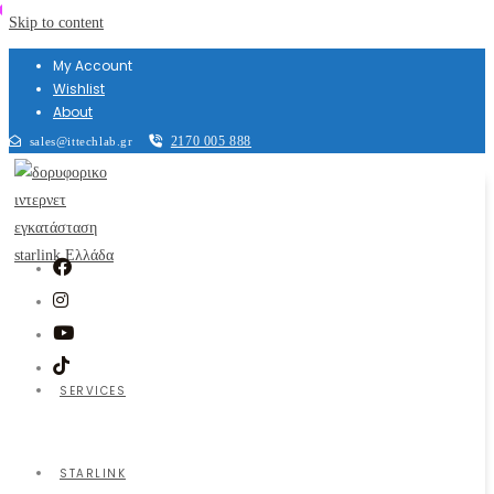
Skip to content
My Account
Wishlist
About
2170 005 888
sales@ittechlab.gr
SERVICES
STARLINK