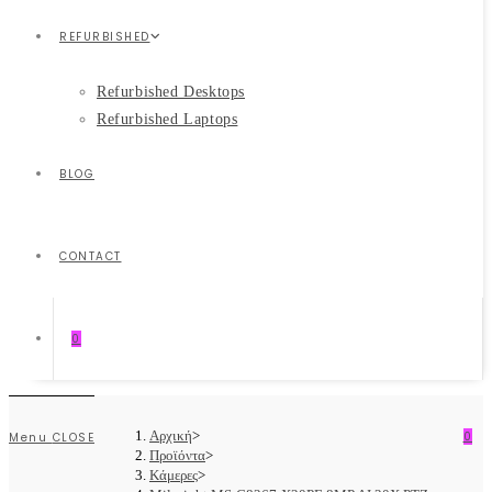
REFURBISHED
Refurbished Desktops
Refurbished Laptops
BLOG
CONTACT
0
Αρχική
>
0
Menu
CLOSE
Προϊόντα
>
Κάμερες
>