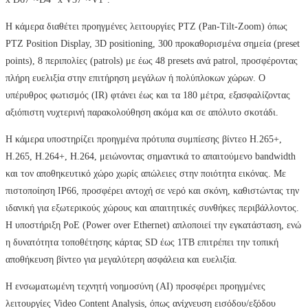
Η κάμερα διαθέτει προηγμένες λειτουργίες PTZ (Pan-Tilt-Zoom) όπως
PTZ Position Display, 3D positioning, 300 προκαθορισμένα σημεία (preset
points), 8 περιπολίες (patrols) με έως 48 presets ανά patrol, προσφέροντας
πλήρη ευελιξία στην επιτήρηση μεγάλων ή πολύπλοκων χώρων. Ο
υπέρυθρος φωτισμός (IR) φτάνει έως και τα 180 μέτρα, εξασφαλίζοντας
αξιόπιστη νυχτερινή παρακολούθηση ακόμα και σε απόλυτο σκοτάδι.
Η κάμερα υποστηρίζει προηγμένα πρότυπα συμπίεσης βίντεο H.265+,
H.265, H.264+, H.264, μειώνοντας σημαντικά το απαιτούμενο bandwidth
και τον αποθηκευτικό χώρο χωρίς απώλειες στην ποιότητα εικόνας. Με
πιστοποίηση IP66, προσφέρει αντοχή σε νερό και σκόνη, καθιστώντας την
ιδανική για εξωτερικούς χώρους και απαιτητικές συνθήκες περιβάλλοντος.
Η υποστήριξη PoE (Power over Ethernet) απλοποιεί την εγκατάσταση, ενώ
η δυνατότητα τοποθέτησης κάρτας SD έως 1TB επιτρέπει την τοπική
αποθήκευση βίντεο για μεγαλύτερη ασφάλεια και ευελιξία.
Η ενσωματωμένη τεχνητή νοημοσύνη (AI) προσφέρει προηγμένες
λειτουργίες Video Content Analysis, όπως ανίχνευση εισόδου/εξόδου