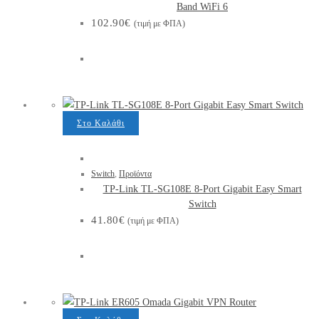
Band WiFi 6
102.90
€
(τιμή με ΦΠΑ)
Στο Καλάθι
Switch
,
Προϊόντα
TP-Link TL-SG108E 8-Port Gigabit Easy Smart
Switch
41.80
€
(τιμή με ΦΠΑ)