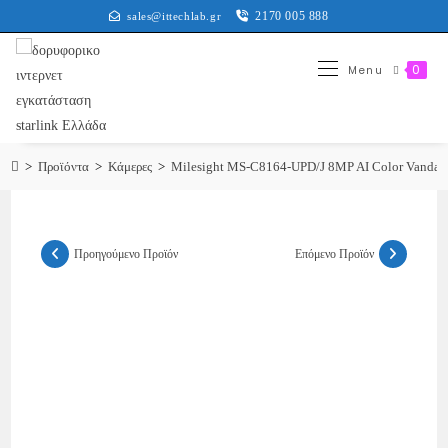
2170 005 888
sales@ittechlab.gr
0
Menu
>
Προϊόντα
>
Κάμερες
>
Milesight MS-C8164-UPD/J 8MP AI Color Vandal-
Προηγούμενο Προϊόν
Επόμενο Προϊόν