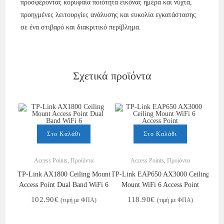
προσφέροντας κορυφαία ποιότητα εικόνας ημέρα και νύχτα,
προηγμένες λειτουργίες ανάλυσης και ευκολία εγκατάστασης
σε ένα στιβαρό και διακριτικό περίβλημα.
Σχετικά προϊόντα
Στο Καλάθι
Στο Καλάθι
Access Points
,
Προϊόντα
Access Points
,
Προϊόντα
TP-Link AX1800 Ceiling Mount
TP-Link EAP650 AX3000 Ceiling
Access Point Dual Band WiFi 6
Mount WiFi 6 Access Point
102.90
€
118.90
€
(τιμή με ΦΠΑ)
(τιμή με ΦΠΑ)