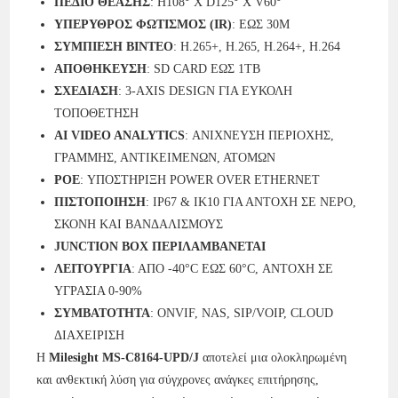
ΠΕΔΙΟ ΘΕΑΣΗΣ
: H108° X D125° X V60°
ΥΠΕΡΥΘΡΟΣ ΦΩΤΙΣΜΟΣ (IR)
: ΕΩΣ 30M
ΣΥΜΠΙΕΣΗ ΒΙΝΤΕΟ
: H.265+, H.265, H.264+, H.264
ΑΠΟΘΗΚΕΥΣΗ
: SD CARD ΕΩΣ 1TB
ΣΧΕΔΙΑΣΗ
: 3-AXIS DESIGN ΓΙΑ ΕΥΚΟΛΗ
ΤΟΠΟΘΕΤΗΣΗ
AI VIDEO ANALYTICS
: ΑΝΙΧΝΕΥΣΗ ΠΕΡΙΟΧΗΣ,
ΓΡΑΜΜΗΣ, ΑΝΤΙΚΕΙΜΕΝΩΝ, ΑΤΟΜΩΝ
POE
: ΥΠΟΣΤΗΡΙΞΗ POWER OVER ETHERNET
ΠΙΣΤΟΠΟΙΗΣΗ
: IP67 & IK10 ΓΙΑ ΑΝΤΟΧΗ ΣΕ ΝΕΡΟ,
ΣΚΟΝΗ ΚΑΙ ΒΑΝΔΑΛΙΣΜΟΥΣ
JUNCTION BOX ΠΕΡΙΛΑΜΒΑΝΕΤΑΙ
ΛΕΙΤΟΥΡΓΙΑ
: ΑΠΟ -40°C ΕΩΣ 60°C, ΑΝΤΟΧΗ ΣΕ
ΥΓΡΑΣΙΑ 0-90%
ΣΥΜΒΑΤΟΤΗΤΑ
: ONVIF, NAS, SIP/VOIP, CLOUD
ΔΙΑΧΕΙΡΙΣΗ
Η
Milesight MS-C8164-UPD/J
αποτελεί μια ολοκληρωμένη
και ανθεκτική λύση για σύγχρονες ανάγκες επιτήρησης,