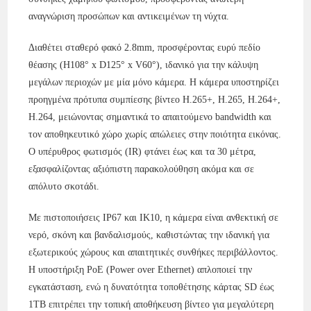
αναγνώριση προσώπων και αντικειμένων τη νύχτα.
Διαθέτει σταθερό φακό 2.8mm, προσφέροντας ευρύ πεδίο
θέασης (H108° x D125° x V60°), ιδανικό για την κάλυψη
μεγάλων περιοχών με μία μόνο κάμερα. Η κάμερα υποστηρίζει
προηγμένα πρότυπα συμπίεσης βίντεο H.265+, H.265, H.264+,
H.264, μειώνοντας σημαντικά το απαιτούμενο bandwidth και
τον αποθηκευτικό χώρο χωρίς απώλειες στην ποιότητα εικόνας.
Ο υπέρυθρος φωτισμός (IR) φτάνει έως και τα 30 μέτρα,
εξασφαλίζοντας αξιόπιστη παρακολούθηση ακόμα και σε
απόλυτο σκοτάδι.
Με πιστοποιήσεις IP67 και IK10, η κάμερα είναι ανθεκτική σε
νερό, σκόνη και βανδαλισμούς, καθιστώντας την ιδανική για
εξωτερικούς χώρους και απαιτητικές συνθήκες περιβάλλοντος.
Η υποστήριξη PoE (Power over Ethernet) απλοποιεί την
εγκατάσταση, ενώ η δυνατότητα τοποθέτησης κάρτας SD έως
1TB επιτρέπει την τοπική αποθήκευση βίντεο για μεγαλύτερη