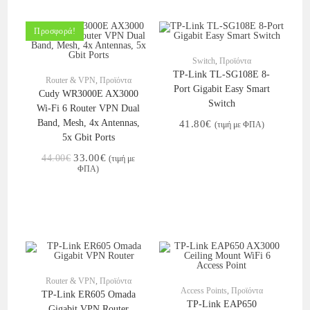
Προσφορά!
Στο Καλάθι
Switch
,
Προϊόντα
Στο Καλάθι
TP-Link TL-SG108E 8-
Router & VPN
,
Προϊόντα
Port Gigabit Easy Smart
Cudy WR3000E AX3000
Switch
Wi-Fi 6 Router VPN Dual
Band, Mesh, 4x Antennas,
41.80
€
(τιμή με ΦΠΑ)
5x Gbit Ports
33.00
€
44.00
€
(τιμή με
ΦΠΑ)
Στο Καλάθι
Router & VPN
,
Προϊόντα
Στο Καλάθι
Access Points
,
Προϊόντα
TP-Link ER605 Omada
TP-Link EAP650
Gigabit VPN Router