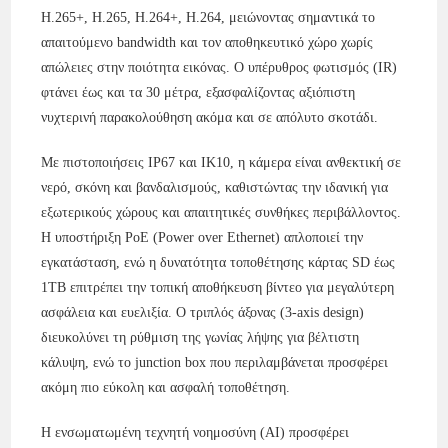
H.265+, H.265, H.264+, H.264, μειώνοντας σημαντικά το
απαιτούμενο bandwidth και τον αποθηκευτικό χώρο χωρίς
απώλειες στην ποιότητα εικόνας. Ο υπέρυθρος φωτισμός (IR)
φτάνει έως και τα 30 μέτρα, εξασφαλίζοντας αξιόπιστη
νυχτερινή παρακολούθηση ακόμα και σε απόλυτο σκοτάδι.
Με πιστοποιήσεις IP67 και IK10, η κάμερα είναι ανθεκτική σε
νερό, σκόνη και βανδαλισμούς, καθιστώντας την ιδανική για
εξωτερικούς χώρους και απαιτητικές συνθήκες περιβάλλοντος.
Η υποστήριξη PoE (Power over Ethernet) απλοποιεί την
εγκατάσταση, ενώ η δυνατότητα τοποθέτησης κάρτας SD έως
1TB επιτρέπει την τοπική αποθήκευση βίντεο για μεγαλύτερη
ασφάλεια και ευελιξία. Ο τριπλός άξονας (3-axis design)
διευκολύνει τη ρύθμιση της γωνίας λήψης για βέλτιστη
κάλυψη, ενώ το junction box που περιλαμβάνεται προσφέρει
ακόμη πιο εύκολη και ασφαλή τοποθέτηση.
Η ενσωματωμένη τεχνητή νοημοσύνη (AI) προσφέρει