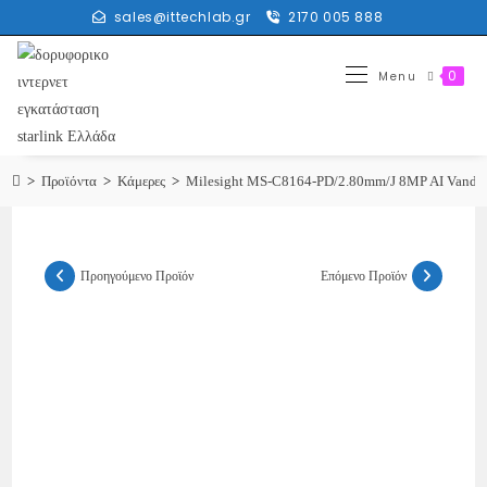
sales@ittechlab.gr
2170 005 888
0
Menu
>
Προϊόντα
>
Κάμερες
>
Milesight MS-C8164-PD/2.80mm/J 8MP AI Vandal-
Προηγούμενο Προϊόν
Επόμενο Προϊόν