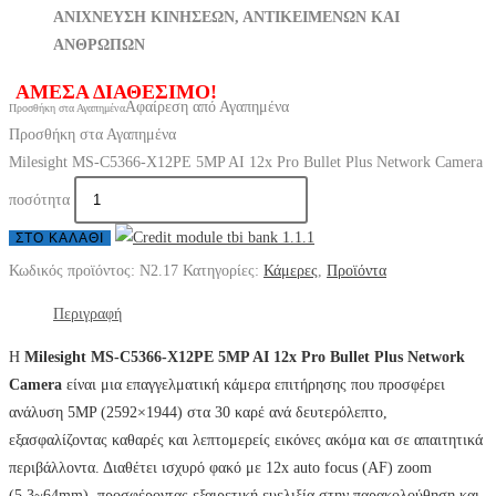
ΑΝΙΧΝΕΥΣΗ ΚΙΝΗΣΕΩΝ, ΑΝΤΙΚΕΙΜΕΝΩΝ ΚΑΙ
ΑΝΘΡΩΠΩΝ
ΑΜΕΣΑ ΔΙΑΘΕΣΙΜΟ!
Αφαίρεση από Αγαπημένα
Προσθήκη στα Αγαπημένα
Προσθήκη στα Αγαπημένα
Milesight MS-C5366-X12PE 5MP AI 12x Pro Bullet Plus Network Camera
ποσότητα
ΣΤΟ ΚΑΛΆΘΙ
Κωδικός προϊόντος:
N2.17
Κατηγορίες:
Κάμερες
,
Προϊόντα
Περιγραφή
Η
Milesight MS-C5366-X12PE 5MP AI 12x Pro Bullet Plus Network
Camera
είναι μια επαγγελματική κάμερα επιτήρησης που προσφέρει
ανάλυση 5MP (2592×1944) στα 30 καρέ ανά δευτερόλεπτο,
εξασφαλίζοντας καθαρές και λεπτομερείς εικόνες ακόμα και σε απαιτητικά
περιβάλλοντα. Διαθέτει ισχυρό φακό με 12x auto focus (AF) zoom
(5.3~64mm), προσφέροντας εξαιρετική ευελιξία στην παρακολούθηση και