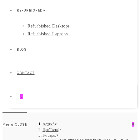
REFURBISHED
Refurbished Desktops
Refurbished Laptops
BLOG
CONTACT
0
Αρχική
>
0
Menu
CLOSE
Προϊόντα
>
Κάμερες
>