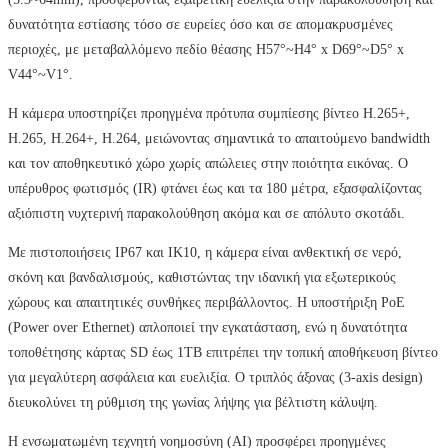
δυνατότητα εστίασης τόσο σε ευρείες όσο και σε απομακρυσμένες
περιοχές, με μεταβαλλόμενο πεδίο θέασης H57°~H4° x D69°~D5° x
V44°~V1°.
Η κάμερα υποστηρίζει προηγμένα πρότυπα συμπίεσης βίντεο H.265+,
H.265, H.264+, H.264, μειώνοντας σημαντικά το απαιτούμενο bandwidth
και τον αποθηκευτικό χώρο χωρίς απώλειες στην ποιότητα εικόνας. Ο
υπέρυθρος φωτισμός (IR) φτάνει έως και τα 180 μέτρα, εξασφαλίζοντας
αξιόπιστη νυχτερινή παρακολούθηση ακόμα και σε απόλυτο σκοτάδι.
Με πιστοποιήσεις IP67 και IK10, η κάμερα είναι ανθεκτική σε νερό,
σκόνη και βανδαλισμούς, καθιστώντας την ιδανική για εξωτερικούς
χώρους και απαιτητικές συνθήκες περιβάλλοντος. Η υποστήριξη PoE
(Power over Ethernet) απλοποιεί την εγκατάσταση, ενώ η δυνατότητα
τοποθέτησης κάρτας SD έως 1TB επιτρέπει την τοπική αποθήκευση βίντεο
για μεγαλύτερη ασφάλεια και ευελιξία. Ο τριπλός άξονας (3-axis design)
διευκολύνει τη ρύθμιση της γωνίας λήψης για βέλτιστη κάλυψη.
Η ενσωματωμένη τεχνητή νοημοσύνη (AI) προσφέρει προηγμένες