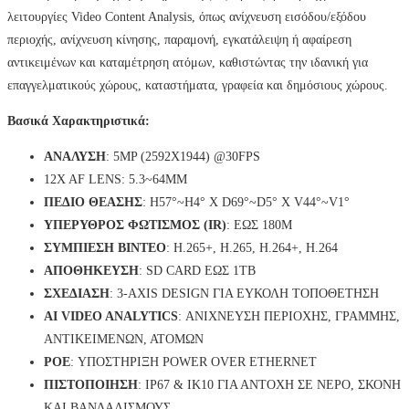
λειτουργίες Video Content Analysis, όπως ανίχνευση εισόδου/εξόδου
περιοχής, ανίχνευση κίνησης, παραμονή, εγκατάλειψη ή αφαίρεση
αντικειμένων και καταμέτρηση ατόμων, καθιστώντας την ιδανική για
επαγγελματικούς χώρους, καταστήματα, γραφεία και δημόσιους χώρους.
Βασικά Χαρακτηριστικά:
ΑΝΑΛΥΣΗ
: 5MP (2592X1944) @30FPS
12X AF LENS: 5.3~64MM
ΠΕΔΙΟ ΘΕΑΣΗΣ
: H57°~H4° X D69°~D5° X V44°~V1°
ΥΠΕΡΥΘΡΟΣ ΦΩΤΙΣΜΟΣ (IR)
: ΕΩΣ 180M
ΣΥΜΠΙΕΣΗ ΒΙΝΤΕΟ
: H.265+, H.265, H.264+, H.264
ΑΠΟΘΗΚΕΥΣΗ
: SD CARD ΕΩΣ 1TB
ΣΧΕΔΙΑΣΗ
: 3-AXIS DESIGN ΓΙΑ ΕΥΚΟΛΗ ΤΟΠΟΘΕΤΗΣΗ
AI VIDEO ANALYTICS
: ΑΝΙΧΝΕΥΣΗ ΠΕΡΙΟΧΗΣ, ΓΡΑΜΜΗΣ,
ΑΝΤΙΚΕΙΜΕΝΩΝ, ΑΤΟΜΩΝ
POE
: ΥΠΟΣΤΗΡΙΞΗ POWER OVER ETHERNET
ΠΙΣΤΟΠΟΙΗΣΗ
: IP67 & IK10 ΓΙΑ ΑΝΤΟΧΗ ΣΕ ΝΕΡΟ, ΣΚΟΝΗ
ΚΑΙ ΒΑΝΔΑΛΙΣΜΟΥΣ