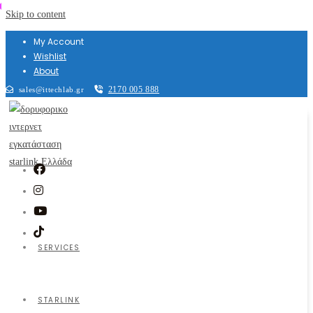
Skip to content
My Account
Wishlist
About
2170 005 888
sales@ittechlab.gr
SERVICES
STARLINK