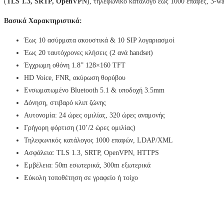
(
TLS 1.3, SRTP, OpenVPN
), τηλεφωνικό κατάλογο έως 1000 επαφές, 3-way
Βασικά Χαρακτηριστικά:
Έως 10 ασύρματα ακουστικά & 10 SIP λογαριασμοί
Έως 20 ταυτόχρονες κλήσεις (2 ανά handset)
Έγχρωμη οθόνη 1.8” 128×160 TFT
HD Voice, FNR, ακύρωση θορύβου
Ενσωματωμένο Bluetooth 5.1 & υποδοχή 3.5mm
Δόνηση, στιβαρό κλιπ ζώνης
Αυτονομία: 24 ώρες ομιλίας, 320 ώρες αναμονής
Γρήγορη φόρτιση (10’/2 ώρες ομιλίας)
Τηλεφωνικός κατάλογος 1000 επαφών, LDAP/XML
Ασφάλεια: TLS 1.3, SRTP, OpenVPN, HTTPS
Εμβέλεια: 50m εσωτερικά, 300m εξωτερικά
Εύκολη τοποθέτηση σε γραφείο ή τοίχο