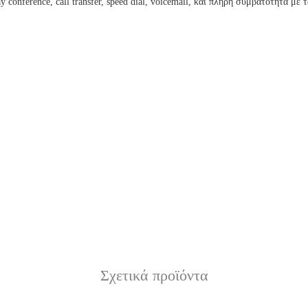
 conference, call transfer, speed dial, voicemail, και πλήρη συμβατότητα 
Σχετικά προϊόντα