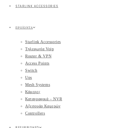
STARLINK ACCESSORIES
ΠΡΟΪΌΝΤΑ
Starlink Accessories
Τηλεφωνία Voip
Router & VPN
Access Points
Switch
Ups
Mesh Systems
Κάμερες
Καταγραφικά – NVR
Αξεσουάρ Καμερών
Controllers
REFURBISHED