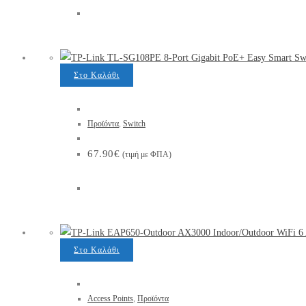
Στο Καλάθι
Προϊόντα
,
Switch
67.90
€
(τιμή με ΦΠΑ)
Στο Καλάθι
Access Points
,
Προϊόντα