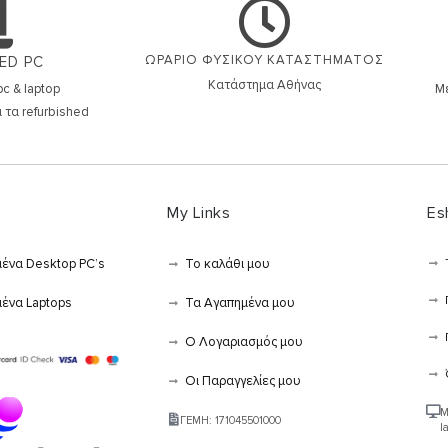
ΩΡΑΡΙΟ ΦΥΣΙΚΟΥ ΚΑΤΑΣΤΗΜΑΤΟΣ
ED PC
Κατάστημα Αθήνας
c & laptop
Μέ
 τα refurbished
My Links
Es
μένα Desktop PC’s
Το καλάθι μου
μένα Laptops
Τα Αγαπημένα μου
Ο Λογαριασμός μου
Οι Παραγγελίες μου
Μ
ΓΕΜΗ: 171045501000
l