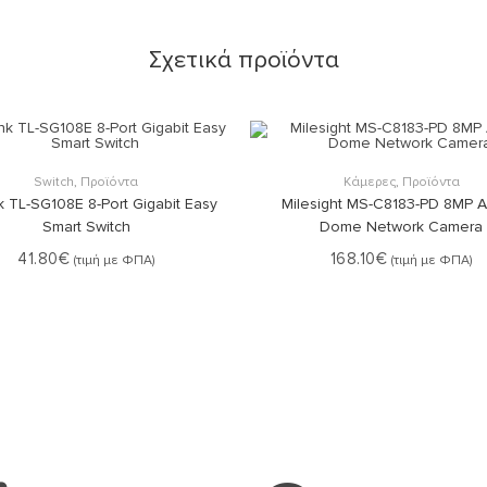
Σχετικά προϊόντα
Στο Καλάθι
Στο Καλάθι
Switch
,
Προϊόντα
Κάμερες
,
Προϊόντα
k TL-SG108E 8-Port Gigabit Easy
Milesight MS-C8183-PD 8MP AI
Smart Switch
Dome Network Camera
41.80
€
168.10
€
(τιμή με ΦΠΑ)
(τιμή με ΦΠΑ)