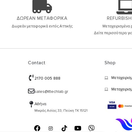
ΔΩΡΕΑΝ ΜΕΤΑΦΟΡΙΚΑ
REFURBISH
Δωρεάν μεταφορικά εντός
Αττικής
Μεταχειρισμένα p
Δείτε περισσότερα για
Contact
Shop
Μεταχειρισ
2170 005 888
Μεταχειρισ
sales@ittechlab.gr
Αθήνα
Μικράς Ασίας 33, Πεύκη ΤΚ 15121