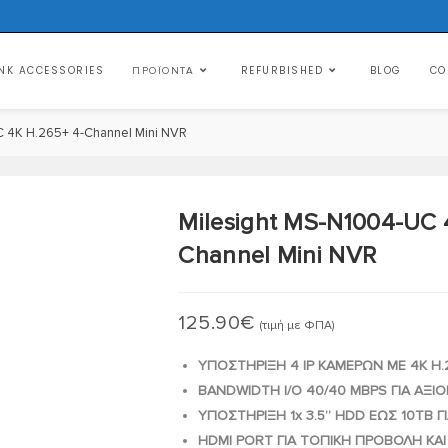
NK ACCESSORIES
REFURBISHED
BLOG
CO
ΠΡΟΪΌΝΤΑ
C 4K H.265+ 4-Channel Mini NVR
Milesight MS-N1004-UC 
Channel Mini NVR
125.90
€
(τιμή με ΦΠΑ)
ΥΠΟΣΤΗΡΙΞΗ 4 IP ΚΑΜΕΡΩΝ ΜΕ 4K H
BANDWIDTH I/O 40/40 MBPS ΓΙΑ ΑΞ
ΥΠΟΣΤΗΡΙΞΗ 1x 3.5” HDD ΕΩΣ 10TB 
HDMI PORT ΓΙΑ ΤΟΠΙΚΗ ΠΡΟΒΟΛΗ Κ