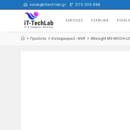
sales@ittechlab.gr
2170 005 888
SERVICES
STARLINK
STARLI
>
Προϊόντα
>
Καταγραφικά - NVR
>
Milesight MS-N1004-U