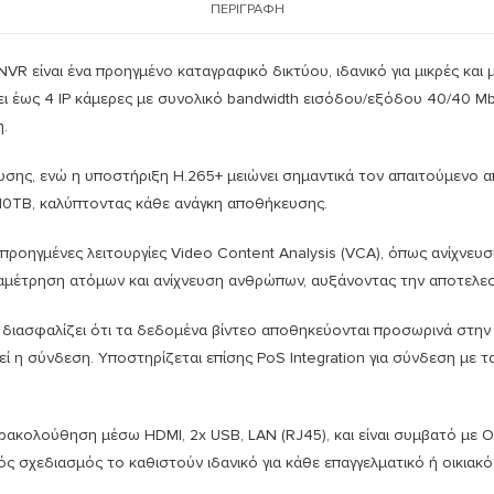
ΠΕΡΙΓΡΑΦΉ
NVR είναι ένα προηγμένο καταγραφικό δικτύου, ιδανικό για μικρές κα
ει έως 4 IP κάμερες με συνολικό bandwidth εισόδου/εξόδου 40/40 M
η
.
υσης, ενώ η υποστήριξη H.265+ μειώνει σημαντικά τον απαιτούμενο 
ς 10TB, καλύπτοντας κάθε ανάγκη αποθήκευσης
.
ροηγμένες λειτουργίες Video Content Analysis (VCA), όπως ανίχνευσ
ταμέτρηση ατόμων και ανίχνευση ανθρώπων, αυξάνοντας την αποτελε
) διασφαλίζει ότι τα δεδομένα βίντεο αποθηκεύονται προσωρινά στην
η σύνδεση. Υποστηρίζεται επίσης PoS Integration για σύνδεση με τ
ακολούθηση μέσω HDMI, 2x USB, LAN (RJ45), και είναι συμβατό με O
ός σχεδιασμός το καθιστούν ιδανικό για κάθε επαγγελματικό ή οικιακ