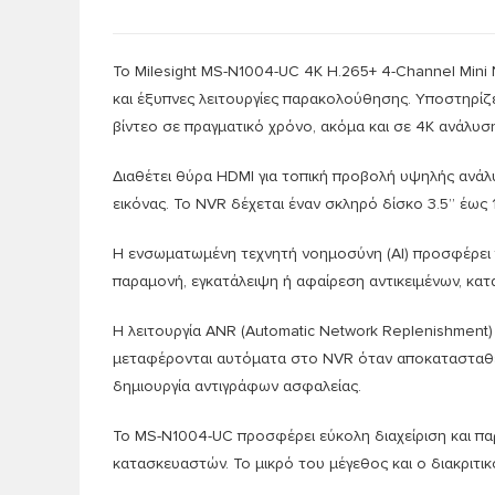
Το Milesight MS-N1004-UC 4K H.265+ 4-Channel Mini 
και έξυπνες λειτουργίες παρακολούθησης. Υποστηρίζ
βίντεο σε πραγματικό χρόνο, ακόμα και σε 4K ανάλυσ
Διαθέτει θύρα HDMI για τοπική προβολή υψηλής ανάλ
εικόνας. Το NVR δέχεται έναν σκληρό δίσκο 3.5” έω
Η ενσωματωμένη τεχνητή νοημοσύνη (AI) προσφέρει π
παραμονή, εγκατάλειψη ή αφαίρεση αντικειμένων, κα
Η λειτουργία ANR (Automatic Network Replenishment
μεταφέρονται αυτόματα στο NVR όταν αποκατασταθεί 
δημιουργία αντιγράφων ασφαλείας.
Το MS-N1004-UC προσφέρει εύκολη διαχείριση και παρ
κατασκευαστών. Το μικρό του μέγεθος και ο διακριτικ