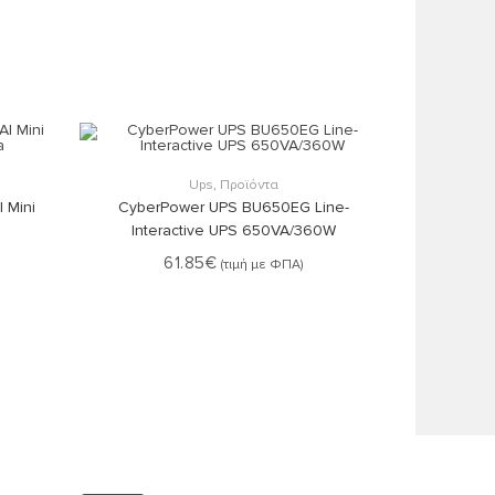
Στο Καλάθι
Ups
,
Προϊόντα
 Mini
CyberPower UPS BU650EG Line-
Interactive UPS 650VA/360W
61.85
€
(τιμή με ΦΠΑ)