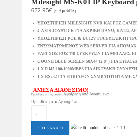
Milesight MS-K01 IP Keyboard μ
672.95
€
(τιμή με ΦΠΑ)
ΥΠΟΣΤΗΡΙΞΗ MILESIGHT NVR ΚΑΙ PTZ CAME
4-AXIS JOYSTICK ΓΙΑ ΑΚΡΙΒΗ ΠΑΝΩ, ΚΑΤΩ, Α
ΥΠΟΣΤΗΡΙΞΗ POE & DC12V ΓΙΑ ΕΥΕΛΙΚΤΗ Τ
ΕΝΣΩΜΑΤΩΜΕΝΟΣ WEB SERVER ΓΙΑ ΑΠΟΜΑΚ
ΕΛΕΓΧΟΣ ΕΩΣ 110 ΣΥΣΚΕΥΩΝ ΓΙΑ ΜΕΓΑΛΕΣ Ε
ΟΘΟΝΗ BLUE SCREEN 58X44 (2.8″) ΓΙΑ ΕΥΚΟ
1 X RJ45 100/1000MBPS ΓΙΑ ΔΙΚΤΥΑΚΗ ΣΥΝΔΕΣ
1 X RS232 ΓΙΑ ΕΠΙΠΛΕΟΝ ΣΥΜΒΑΤΟΤΗΤΑ ΜΕ 
ΑΜΕΣΑ ΔΙΑΘΕΣΙΜΟ!
Αφαίρεση από Αγαπημένα
Προσθήκη στα Αγαπημένα
Προσθήκη στα Αγαπημένα
Milesight
MS-
K01
ΣΤΟ ΚΑΛΆΘΙ
IP