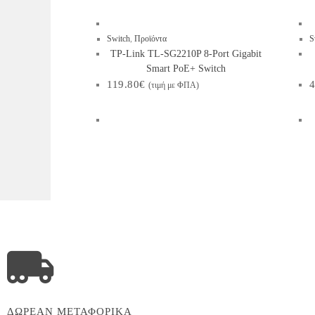
Switch
,
Προϊόντα
S
TP-Link TL-SG2210P 8-Port Gigabit
Smart PoE+ Switch
119.80
€
4
(τιμή με ΦΠΑ)
ΔΩΡΕΑΝ ΜΕΤΑΦΟΡΙΚΑ