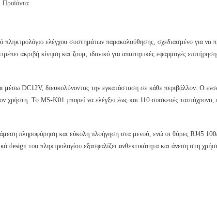
,
Προϊόντα
κό πληκτρολόγιο ελέγχου συστημάτων παρακολούθησης, σχεδιασμένο για να π
πιτρέπει ακριβή κίνηση και ζουμ, ιδανικό για απαιτητικές εφαρμογές επιτήρησ
ι μέσω DC12V, διευκολύνοντας την εγκατάσταση σε κάθε περιβάλλον. Ο ενσ
ον χρήστη. Το MS-K01 μπορεί να ελέγξει έως και 110 συσκευές ταυτόχρονα, 
 άμεση πληροφόρηση και εύκολη πλοήγηση στα μενού, ενώ οι θύρες RJ45 10
ικό design του πληκτρολογίου εξασφαλίζει ανθεκτικότητα και άνεση στη χρήσ