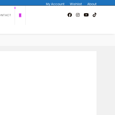
My Account
Wishlist
About
ONTACT
0