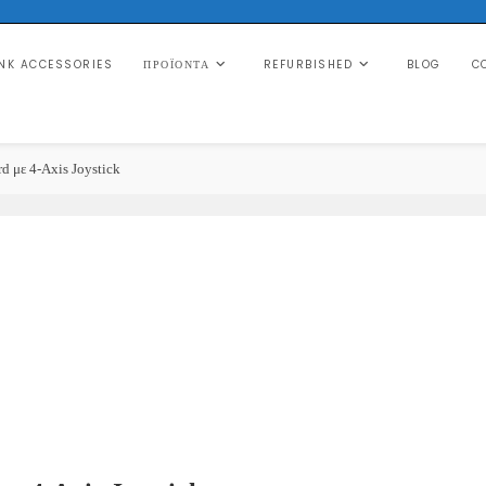
NK ACCESSORIES
REFURBISHED
BLOG
C
ΠΡΟΪΌΝΤΑ
d με 4-Axis Joystick