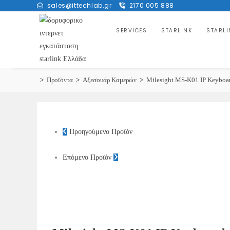
sales@ittechlab.gr
2170 005 888
Skip
to
SERVICES
STARLINK
STARLI
content
>
Προϊόντα
>
Αξεσουάρ Καμερών
>
Milesight MS-K01 IP Keyboar
Προηγούμενο Προϊόν
Επόμενο Προϊόν