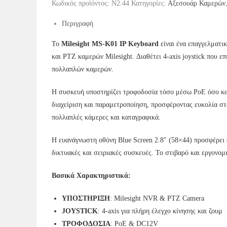
Κωδικός προϊόντος:
Ν2.44
Κατηγορίες:
Αξεσουάρ Καμερών
Keyboard
με
Περιγραφή
4-
Axis
Το
Milesight MS-K01 IP Keyboard
είναι ένα επαγγελματι
Joystick
και PTZ καμερών Milesight. Διαθέτει 4-axis joystick που ε
ποσότητα
πολλαπλών καμερών.
Η συσκευή υποστηρίζει τροφοδοσία τόσο μέσω PoE όσο κα
διαχείριση και παραμετροποίηση, προσφέροντας ευκολία στ
πολλαπλές κάμερες και καταγραφικά.
Η ευανάγνωστη οθόνη Blue Screen 2.8″ (58×44) προσφέρει
δικτυακές και σειριακές συσκευές. Το στιβαρό και εργονομ
Βασικά Χαρακτηριστικά:
ΥΠΟΣΤΗΡΙΞΗ
: Milesight NVR & PTZ Camera
JOYSTICK
: 4-axis για πλήρη έλεγχο κίνησης και ζουμ
ΤΡΟΦΟΔΟΣΙΑ
: PoE & DC12V