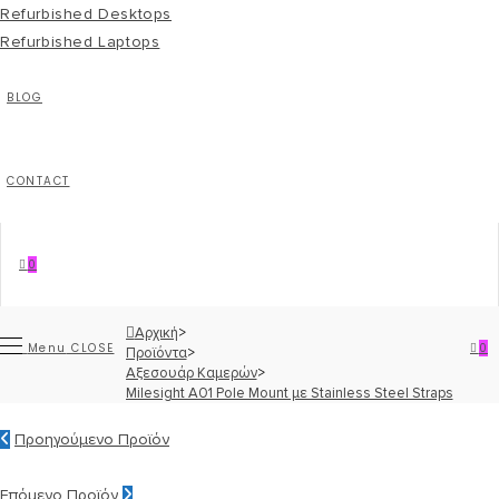
Refurbished Desktops
Refurbished Laptops
BLOG
CONTACT
0
Αρχική
>
Menu
CLOSE
0
Προϊόντα
>
Αξεσουάρ Καμερών
>
Milesight A01 Pole Mount με Stainless Steel Straps
Προηγούμενο Προϊόν
Επόμενο Προϊόν