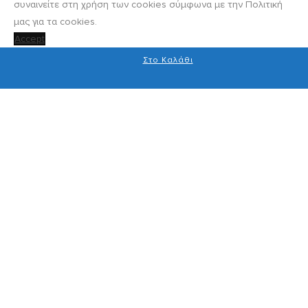
συναινείτε στη χρήση των cookies σύμφωνα με την Πολιτική
μας για τα cookies.
Accept
Στο Καλάθι
Στο Καλάθι
Στο Καλάθι
Στο Καλάθι