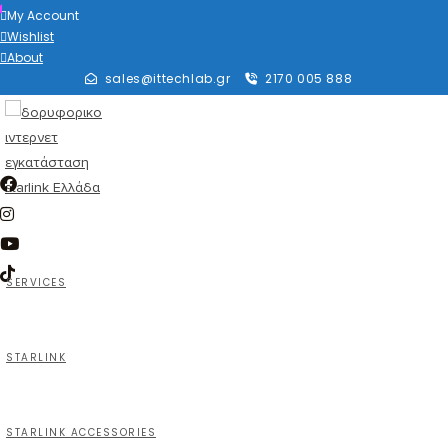
My Account
Wishlist
About
sales@ittechlab.gr
2170 005 888
SERVICES
STARLINK
STARLINK ACCESSORIES