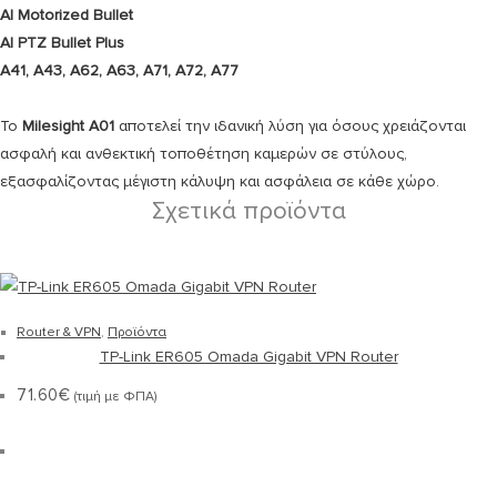
AI Motorized Bullet
AI PTZ Bullet Plus
A41, A43, A62, A63, A71, A72, A77
Το
Milesight A01
αποτελεί την ιδανική λύση για όσους χρειάζονται
ασφαλή και ανθεκτική τοποθέτηση καμερών σε στύλους,
εξασφαλίζοντας μέγιστη κάλυψη και ασφάλεια σε κάθε χώρο.
Σχετικά προϊόντα
Router & VPN
,
Προϊόντα
TP-Link ER605 Omada Gigabit VPN Router
71.60
€
(τιμή με ΦΠΑ)