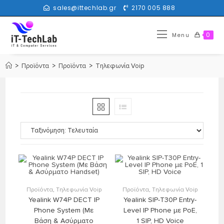
sales@ittechlab.gr
2170 005 888
0
Menu
>
Προϊόντα
>
Προϊόντα
>
Τηλεφωνία Voip
Στο Καλάθι
Στο Καλάθι
Προϊόντα
,
Τηλεφωνία Voip
Προϊόντα
,
Τηλεφωνία Voip
Yealink W74P DECT IP
Yealink SIP-T30P Entry-
Phone System (Με
Level IP Phone με PoE,
Βάση & Ασύρματο
1 SIP, HD Voice