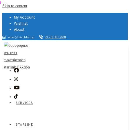
Skip to content
My Account
Wishlist
About
2170 005 888
sales@ittechlab.gr
SERVICES
STARLINK