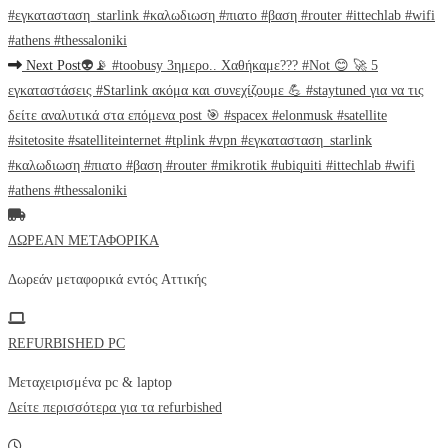
#εγκατασταση_starlink #καλωδιωση #πιατο #βαση #router #ittechlab #wifi
#athens #thessaloniki
Next Post
👽📡 #toobusy 3ημερο.. Χαθήκαμε??? #Not 😊 🚀 5
εγκαταστάσεις #Starlink ακόμα και συνεχίζουμε 💪 #staytuned για να τις
δείτε αναλυτικά στα επόμενα post 🎯 #spacex #elonmusk #satellite
#sitetosite #satelliteinternet #tplink #vpn #εγκατασταση_starlink
#καλωδιωση #πιατο #βαση #router #mikrotik #ubiquiti #ittechlab #wifi
#athens #thessaloniki
ΔΩΡΕΑΝ ΜΕΤΑΦΟΡΙΚΑ
Δωρεάν μεταφορικά εντός
Αττικής
REFURBISHED PC
Μεταχειρισμένα pc & laptop
Δείτε περισσότερα για τα refurbished