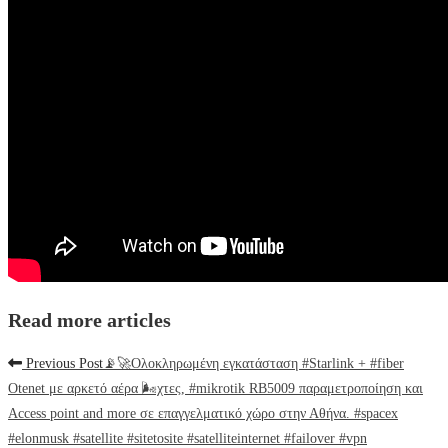
Read more articles
Previous Post
📡🚀Ολοκληρωμένη εγκατάσταση #Starlink + #fiber
Otenet με αρκετό αέρα 🌬χτες, #mikrotik RB5009 παραμετροποίηση και
Access point and more σε επαγγελματικό χώρο στην Αθήνα. #spacex
#elonmusk #satellite #sitetosite #satelliteinternet #failover #vpn