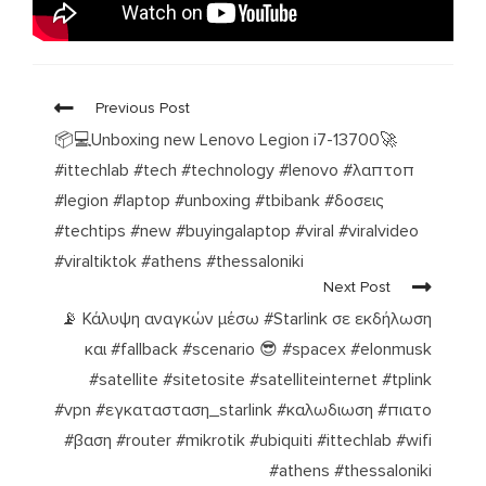
Previous Post
📦💻Unboxing new Lenovo Legion i7-13700🚀
#ittechlab #tech #technology #lenovo #λαπτοπ
#legion #laptop #unboxing #tbibank #δοσεις
#techtips #new #buyingalaptop #viral #viralvideo
#viraltiktok #athens #thessaloniki
Next Post
📡 Κάλυψη αναγκών μέσω #Starlink σε εκδήλωση
και #fallback #scenario 😎 #spacex #elonmusk
#satellite #sitetosite #satelliteinternet #tplink
#vpn #εγκατασταση_starlink #καλωδιωση #πιατο
#βαση #router #mikrotik #ubiquiti #ittechlab #wifi
#athens #thessaloniki