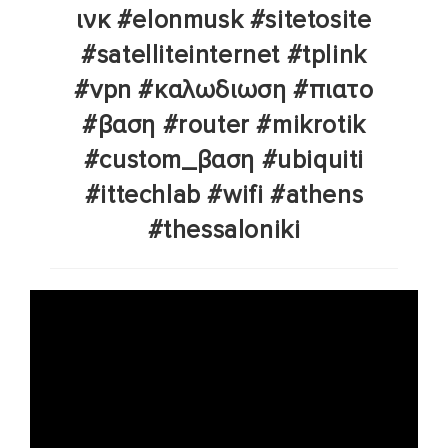
ινκ #elonmusk #sitetosite
#satelliteinternet #tplink
#vpn #καλωδιωση #πιατο
#βαση #router #mikrotik
#custom_βαση #ubiquiti
#ittechlab #wifi #athens
#thessaloniki