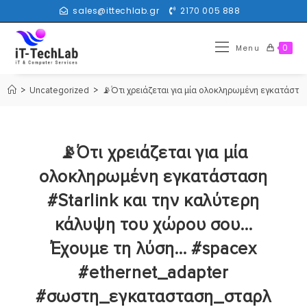
sales@ittechlab.gr
2170 005 888
0
Menu
>
Uncategorized
>
📡Ότι χρειάζεται για μία ολοκληρωμένη εγκατάστα
📡Ότι χρειάζεται για μία
ολοκληρωμένη εγκατάσταση
#Starlink και την καλύτερη
κάλυψη του χώρου σου…
Έχουμε τη λύση… #spacex
#ethernet_adapter
#σωστη_εγκατασταση_σταρλ