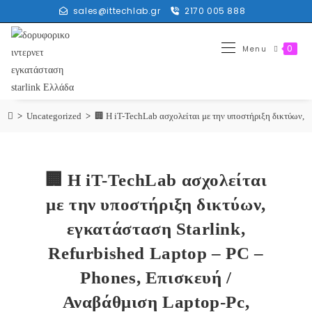
sales@ittechlab.gr
2170 005 888
0
Menu
>
Uncategorized
>
🏢 Η iT-TechLab ασχολείται με την υποστήριξη δικτύων, ε
🏢 Η iT-TechLab ασχολείται
με την υποστήριξη δικτύων,
εγκατάσταση Starlink,
Refurbished Laptop – PC –
Phones, Επισκευή /
Αναβάθμιση Laptop-Pc,