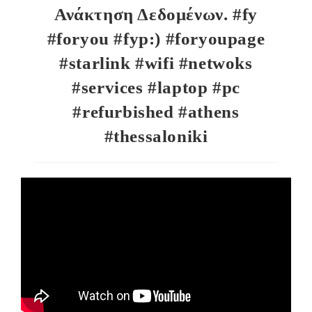
Ανάκτηση Δεδομένων. #fy
#foryou #fyp:) #foryoupage
#starlink #wifi #netwoks
#services #laptop #pc
#refurbished #athens
#thessaloniki