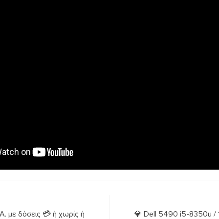
. με δόσεις 💳 ή χωρίς ή
💎 Dell 5490 i5-8350u / 