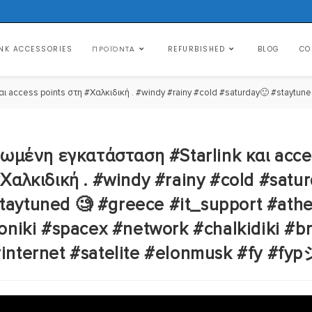
NK ACCESSORIES
REFURBISHED
BLOG
CO
ΠΡΟΪΌΝΤΑ
 access points στη #Χαλκιδική . #windy #rainy #cold #saturday🙂 #staytune
μένη εγκατάσταση #Starlink και acce
Χαλκιδική . #windy #rainy #cold #satu
taytuned 🧐 #greece #it_support #ath
oniki #spacex #network #chalkidiki #
internet #satelite #elonmusk #fy #fy