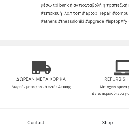
μέσω tbi bank ή αντικαταβολή ή τραπεζική
#επισκευή_λαπτοπ #laptop_repair #comput
#athens #thessaloniki #upgrade #laptop#f
ΔΩΡΕΑΝ ΜΕΤΑΦΟΡΙΚΑ
REFURBISH
Δωρεάν μεταφορικά εντός
Αττικής
Μεταχειρισμένα p
Δείτε περισσότερα για
Contact
Shop