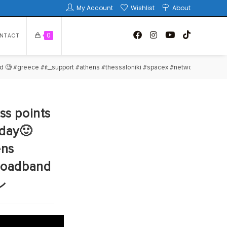
My Account
Wishlist
About
0
NTACT
d 🧐 #greece #it_support #athens #thessaloniki #spacex #network #chalkidi
ss points
rday🙂
ens
broadband
pシ