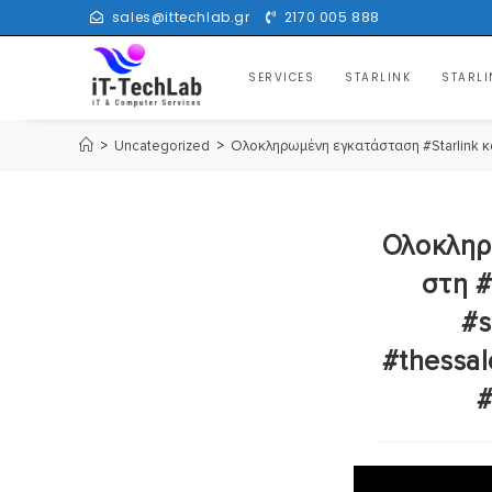
sales@ittechlab.gr
2170 005 888
SERVICES
STARLINK
STARLI
>
Uncategorized
>
Ολοκληρωμένη εγκατάσταση #Starlink και
Ολοκληρω
στη #
#s
#thessal
#