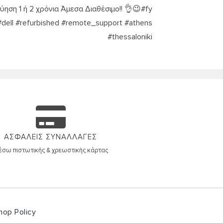
ύηση 1 ή 2 χρόνια Άμεσα Διαθέσιμο!! 👌😉#fy
 #dell #refurbished #remote_support #athens
#thessaloniki
ΑΣΦΑΛΕΙΣ ΣΥΝΑΛΛΑΓΕΣ
σω πιστωτικής & χρεωστικής κάρτας
hop Policy