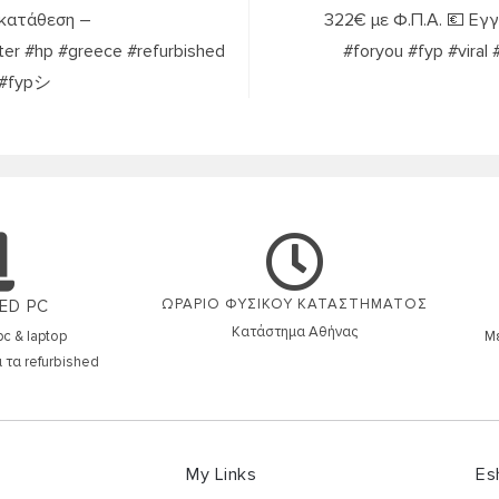
 κατάθεση –
322€ με Φ.Π.Α. 💶 Εγγ
er #hp #greece #refurbished
#foryou #fyp #viral
y #fypシ
ΩΡΑΡΙΟ ΦΥΣΙΚΟΥ ΚΑΤΑΣΤΗΜΑΤΟΣ
ED PC
Κατάστημα Αθήνας
c & laptop
Μέ
 τα refurbished
My Links
Es