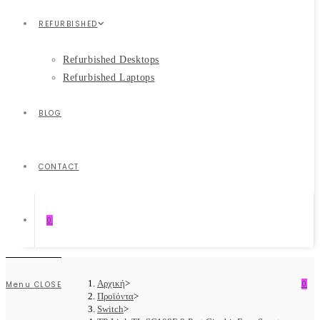
REFURBISHED
Refurbished Desktops
Refurbished Laptops
BLOG
CONTACT
0
Αρχική
>
0
Menu
CLOSE
Προϊόντα
>
Switch
>