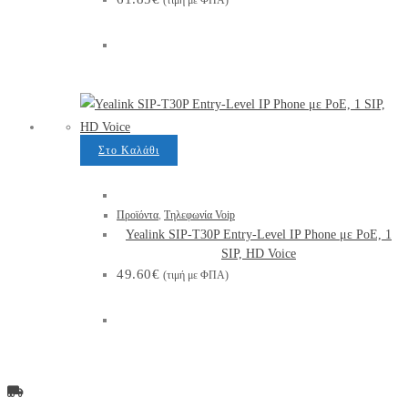
(τιμή με ΦΠΑ)
Στο Καλάθι
Προϊόντα
,
Τηλεφωνία Voip
Yealink SIP-T30P Entry-Level IP Phone με PoE, 1
SIP, HD Voice
49.60
€
(τιμή με ΦΠΑ)