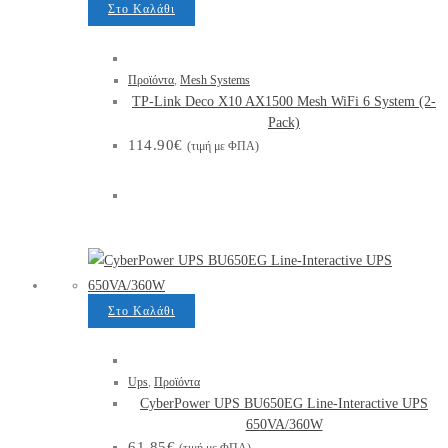
Στο Καλάθι
Προϊόντα
,
Mesh Systems
TP-Link Deco X10 AX1500 Mesh WiFi 6 System (2-
Pack)
114.90
€
(τιμή με ΦΠΑ)
Στο Καλάθι
Ups
,
Προϊόντα
CyberPower UPS BU650EG Line-Interactive UPS
650VA/360W
61.85
€