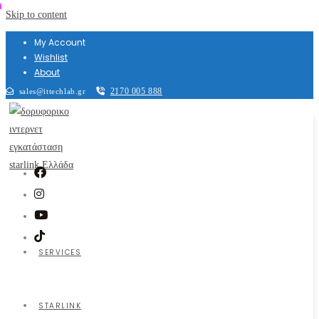
Skip to content
My Account
Wishlist
About
2170 005 888
sales@ittechlab.gr
SERVICES
STARLINK