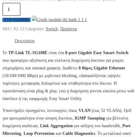
ΣΤΟ ΚΑΛΆΘΙ
SKU:
N1.12
Categories:
Switch
,
Προϊόντα
Description
Το
TP-Link TL-SG108E
είναι ένα
8-port Gigabit Easy Smart Switch
που προσφέρει αξιόπιστη και ευέλικτη διαχείριση δικτύου για μικρές
επιχειρήσεις και οικιακά γραφεία. Διαθέτει
8 θύρες Gigabit Ethernet
(10/100/1000 Mbps) με μηδενικό blocking, εξασφαλίζοντας υψηλές
ταχύτητες μεταφοράς δεδομένων και σταθερότητα στο δίκτυο. Η
εγκατάσταση είναι plug & play, ενώ η διαχείριση γίνεται εύκολα μέσω web
interface ή της εφαρμογής Easy Smart Utility.
Υποστηρίζει προηγμένες λειτουργίες όπως
VLAN
(έως 32 VLANs), QoS
για προτεραιότητα στην κίνηση δικτύου,
IGMP
Snooping
για βέλτιστη
διαχείριση multicast,
Link
Aggregation
για αύξηση του bandwidth,
Port
Mirroring
,
Loop Prevention
και
Cable Diagnostics
. Το μεταλλικό σασί