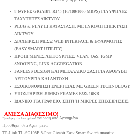
8 ΘΥΡΕΣ GIGABIT RJ45 (10/100/1000 MBPS) ΓΙΑ ΥΨΗΛΕΣ
ΤΑΧΥΤΗΤΕΣ ΔΙΚΤΥΟΥ
PLUG & PLAY ΕΓΚΑΤΑΣΤΑΣΗ, ΜΕ ΕΥΚΟΛΗ ΕΠΕΚΤΑΣΗ
ΔΙΚΤΥΟΥ
ΔΙΑΧΕΙΡΙΣΗ ΜΕΣΩ WEB INTERFACE & ΕΦΑΡΜΟΓΗΣ
(EASY SMART UTILITY)
ΠΡΟΗΓΜΕΝΕΣ ΛΕΙΤΟΥΡΓΙΕΣ: VLAN, QoS, IGMP
SNOOPING, LINK AGGREGATION
FANLESS DESIGN ΚΑΙ ΜΕΤΑΛΛΙΚΟ ΣΑΣΙ ΓΙΑ ΑΘΟΡΥΒΗ
ΛΕΙΤΟΥΡΓΙΑ ΚΑΙ ΑΝΤΟΧΗ
ΕΞΟΙΚΟΝΟΜΗΣΗ ΕΝΕΡΓΕΙΑΣ ΜΕ GREEN TECHNOLOGY
ΥΠΟΣΤΗΡΙΞΗ JUMBO FRAMES ΕΩΣ 16KB
ΙΔΑΝΙΚΟ ΓΙΑ ΓΡΑΦΕΙΟ, ΣΠΙΤΙ Ή ΜΙΚΡΕΣ ΕΠΙΧΕΙΡΗΣΕΙΣ
ΑΜΕΣΑ ΔΙΑΘΕΣΙΜΟ!
Αφαίρεση από Αγαπημένα
Προσθήκη στα Αγαπημένα
Προσθήκη στα Αγαπημένα
TP-Link TL-SG108E 8-Port Gigabit Easy Smart Switch quantity